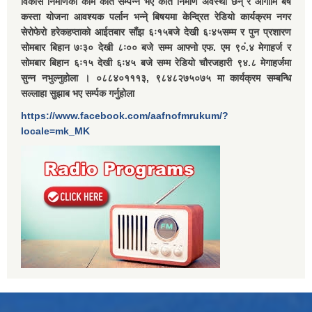
विकास निर्माणका काम कति सम्पन्न भए कति निर्माण अवस्था छन् र आगामि बर्ष
कस्ता योजना आवश्यक पर्लान भन्ने् बिषयमा केन्द्रित रेडियो कार्यक्रम नगर
सेरोफेरो हरेकहप्ताको आईतबार साँझ ६ः१५बजे देखी ६ः४५सम्म र पुन प्रशारण
सोमबार बिहान ७ः३० देखी ८ः०० बजे सम्म आफ्नो एफ. एम ९०ं.४ मेगाहर्ज र
सोमबार बिहान ६ः१५ देखी ६ः४५ बजे सम्म रेडियो चौरजहारी ९४.८ मेगाहर्जमा
सुन्न नभुल्नुहोला । ०८८४०१११३, ९८४८२७५०७५ मा कार्यक्रम सम्बन्धि
सल्लाहा सुझाब भए सर्म्पक गर्नुहोला
https://www.facebook.com/aafnofmrukum/?
locale=mk_MK