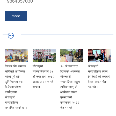
9864357030
more
जिल्ला खोप समन्वय
चौरजहारी
१८ औं गणतन्त्र
चौरजहारी
समितिले आयोजना
नगरपालिकाको २१
दिवसको अवसरमा
नगरपालिका रुकुम
गरेको पूर्ण खोप
औं नगर सभा २०८२
चौरजहारी
(पश्चिम) को कर्मचारी
सुनिश्चितता तथा
असार ७,८ र ९ गते
नगरपालिका रुकुम
बैठक २०८१ चैत्र
दिगोपना घोषणा
सम्पन्न ।
(पश्चिम भाग) ले
१० गते ।
कार्यक्रममा
आयोजना गरेको
चौरजहारी
प्रभातफेरी
नगरपालिका
कार्यक्रम, २०८२
सम्मानित भएको छ ।
जेठ १५ गते