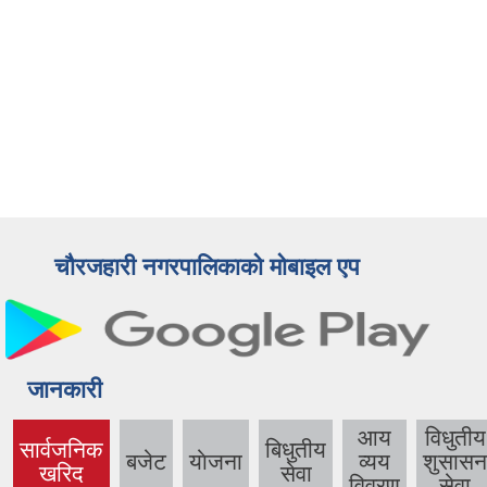
चौरजहारी नगरपालिकाको मोबाइल एप
जानकारी
आय
विधुतीय
सार्वजनिक
बिधुतीय
बजेट
याेजना
व्यय
शुसासन
(active
खरिद
सेवा
विवरण
सेवा