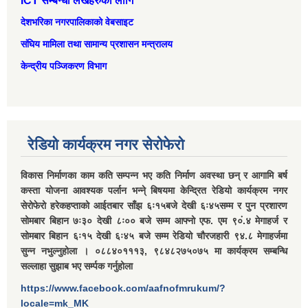
ICT सम्बन्धी लेखहरुको लागि
देशभरिका नगरपालिकाको वेबसाइट
संघिय मामिला तथा सामान्‍य प्रशासन मन्त्रालय
केन्द्रीय पञ्जिकरण विभाग
रेडियो कार्यक्रम नगर सेरोफेरो
विकास निर्माणका काम कति सम्पन्न भए कति निर्माण अवस्था छन् र आगामि बर्ष
कस्ता योजना आवश्यक पर्लान भन्ने् बिषयमा केन्द्रित रेडियो कार्यक्रम नगर
सेरोफेरो हरेकहप्ताको आईतबार साँझ ६ः१५बजे देखी ६ः४५सम्म र पुन प्रशारण
सोमबार बिहान ७ः३० देखी ८ः०० बजे सम्म आफ्नो एफ. एम ९०ं.४ मेगाहर्ज र
सोमबार बिहान ६ः१५ देखी ६ः४५ बजे सम्म रेडियो चौरजहारी ९४.८ मेगाहर्जमा
सुन्न नभुल्नुहोला । ०८८४०१११३, ९८४८२७५०७५ मा कार्यक्रम सम्बन्धि
सल्लाहा सुझाब भए सर्म्पक गर्नुहोला
https://www.facebook.com/aafnofmrukum/?
locale=mk_MK