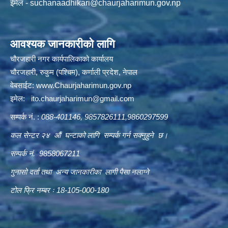
ईमेल -
suchanaadhikari@chaurjaharimun.gov.np
आवश्यक जानकारीको लागि
चौरजहारी नगर कार्यपालिकाको कार्यालय
चौरजहारी, रुकुम (पश्चिम), कर्णाली प्रदेश, नेपाल
वेबसाईट:
www.Chaurjaharimun.gov.np
इमेल:
ito.chaurjaharimun@
gmail.com
सम्पर्क नं. :
088-401146, 9857826111,9860297599
कल सेन्टर २४ औं घन्टाको लागि सम्पर्क गर्न सक्नुहुने छ।
सम्पर्क नं. 9858067211
गुनासो दर्ता तथा अन्य जानकारीका लागी पैसा नलाग्ने
टोल फ्रि नम्बर ः 18-105-000-180