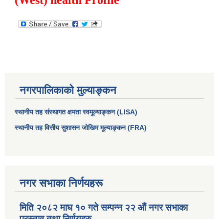
(West) health Profile
नगरपालिकाको मुल्याङ्कन
स्थानीय तह संस्थागत क्षमता स्वमूल्याङ्कन (LISA)
स्थानीय तह वित्तीय सुशासन जोखिम मूल्याङ्कन (FRA)
आधारभूत तथा माध्यमिक तहका प्रधानध्यापकसँग चौरजहारी नगरपालिकाले गरेको कार्य सम्पादन करार सम्झौता ।
सामाजिक सुरक्षा भत्ता नाम दर्ता र नाम नवीकरणका लागि दिईने निवेदनको ढांचा
नगर सभाका निर्णयहरू
प्रकोप ब्यबस्थापन कोषमा सहयोग गर्ने संघ सस्था तथा व्यक्तिहरुको एकिकृत बिवरण
मिति २०८२ माघ १० गते सम्पन्न २२ औं नगर सभाका
प्रस्ताव तथा निर्णयहरु