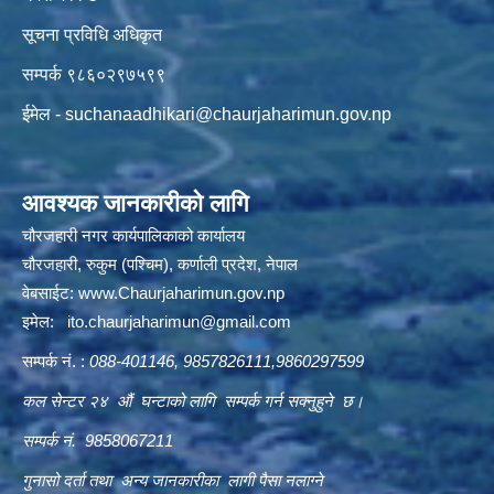
सूचना प्रविधि अधिकृत
सम्पर्क ९८६०२९७५९९
ईमेल -
suchanaadhikari@chaurjaharimun.gov.np
आवश्यक जानकारीको लागि
चौरजहारी नगर कार्यपालिकाको कार्यालय
चौरजहारी, रुकुम (पश्चिम), कर्णाली प्रदेश, नेपाल
वेबसाईट:
www.Chaurjaharimun.gov.np
इमेल:
ito.chaurjaharimun@
gmail.com
सम्पर्क नं. :
088-401146, 9857826111,9860297599
कल सेन्टर २४ औं घन्टाको लागि सम्पर्क गर्न सक्नुहुने छ।
सम्पर्क नं. 9858067211
गुनासो दर्ता तथा अन्य जानकारीका लागी पैसा नलाग्ने