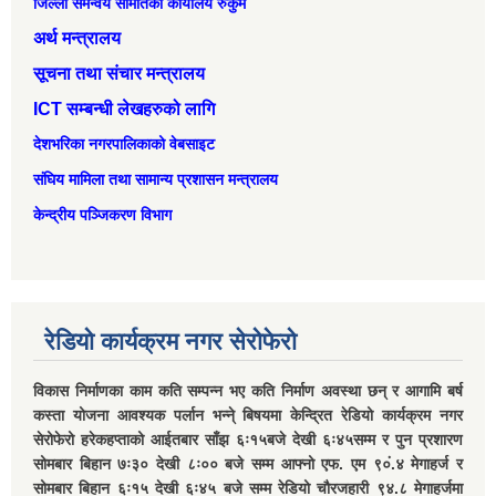
जिल्ला समन्वय समितिको कार्यालय रुकुम
अर्थ मन्त्रालय
सूचना तथा संचार मन्त्रालय
ICT सम्बन्धी लेखहरुको लागि
देशभरिका नगरपालिकाको वेबसाइट
संघिय मामिला तथा सामान्‍य प्रशासन मन्त्रालय
केन्द्रीय पञ्जिकरण विभाग
रेडियो कार्यक्रम नगर सेरोफेरो
विकास निर्माणका काम कति सम्पन्न भए कति निर्माण अवस्था छन् र आगामि बर्ष
कस्ता योजना आवश्यक पर्लान भन्ने् बिषयमा केन्द्रित रेडियो कार्यक्रम नगर
सेरोफेरो हरेकहप्ताको आईतबार साँझ ६ः१५बजे देखी ६ः४५सम्म र पुन प्रशारण
सोमबार बिहान ७ः३० देखी ८ः०० बजे सम्म आफ्नो एफ. एम ९०ं.४ मेगाहर्ज र
सोमबार बिहान ६ः१५ देखी ६ः४५ बजे सम्म रेडियो चौरजहारी ९४.८ मेगाहर्जमा