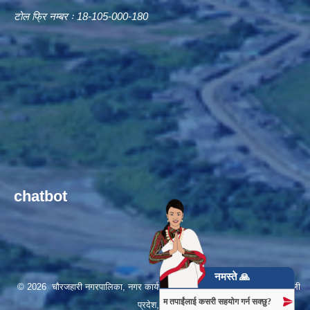
टोल फ्रि नम्बर ः 18-105-000-180
chatbot
नमस्ते 🙏
© 2026 चौरजहारी नगरपालिका, नगर कार्यपालिकाको कार्यालय, रुकुम (पश्चिम), कर्णाली
म तपाईंलाई कसरी सहयोग गर्न सक्छु?
प्रदेश, नेपाल