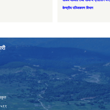
संघिय मामिला तथा सामान्‍य प्रशासन मन्
केन्द्रीय पञ्जिकरण विभाग
ारी
िकृत
७५९९