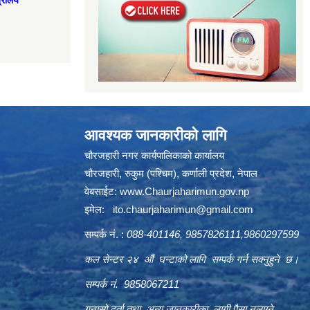
त्रालय
आवश्यक जानकारीको लागि
चौरजहारी नगर कार्यपालिकाको कार्यालय
चौरजहारी, रुकुम (पश्चिम), कर्णाली प्रदेश, नेपाल
वेबसाईट:
www.Chaurjaharimun.gov.np
इमेल:
ito.chaurjaharimun@
gmail.com
सम्पर्क नं. :
088-401146, 9857826111,9860297599
कल सेन्टर २४ औं घन्टाको लागि सम्पर्क गर्न सक्नुहुने छ।
सम्पर्क नं. 9858067211
गुनासो दर्ता तथा अन्य जानकारीका लागी पैसा नलाग्ने