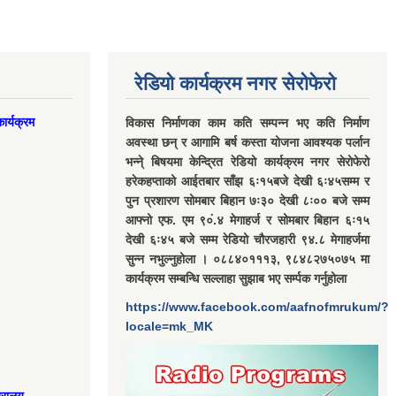
रेडियो कार्यक्रम नगर सेरोफेरो
ार्यक्रम
विकास निर्माणका काम कति सम्पन्न भए कति निर्माण
अवस्था छन् र आगामि बर्ष कस्ता योजना आवश्यक पर्लान
भन्ने् बिषयमा केन्द्रित रेडियो कार्यक्रम नगर सेरोफेरो
हरेकहप्ताको आईतबार साँझ ६ः१५बजे देखी ६ः४५सम्म र
पुन प्रशारण सोमबार बिहान ७ः३० देखी ८ः०० बजे सम्म
आफ्नो एफ. एम ९०ं.४ मेगाहर्ज र सोमबार बिहान ६ः१५
देखी ६ः४५ बजे सम्म रेडियो चौरजहारी ९४.८ मेगाहर्जमा
सुन्न नभुल्नुहोला । ०८८४०१११३, ९८४८२७५०७५ मा
कार्यक्रम सम्बन्धि सल्लाहा सुझाब भए सर्म्पक गर्नुहोला
https://www.facebook.com/aafnofmrukum/?
locale=mk_MK