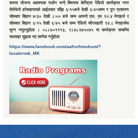
कस्ता योजना आवश्यक पर्लान भन्ने् बिषयमा केन्द्रित रेडियो कार्यक्रम नगर
सेरोफेरो हरेकहप्ताको आईतबार साँझ ६ः१५बजे देखी ६ः४५सम्म र पुन प्रशारण
सोमबार बिहान ७ः३० देखी ८ः०० बजे सम्म आफ्नो एफ. एम ९०ं.४ मेगाहर्ज र
सोमबार बिहान ६ः१५ देखी ६ः४५ बजे सम्म रेडियो चौरजहारी ९४.८ मेगाहर्जमा
सुन्न नभुल्नुहोला । ०८८४०१११३, ९८४८२७५०७५ मा कार्यक्रम सम्बन्धि
सल्लाहा सुझाब भए सर्म्पक गर्नुहोला
https://www.facebook.com/aafnofmrukum/?
locale=mk_MK