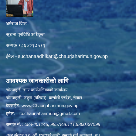
धर्मराज विष्ट
सूचना प्रविधि अधिकृत
सम्पर्क ९८६०२९७५९९
ईमेल -
suchanaadhikari@chaurjaharimun.gov.np
आवश्यक जानकारीको लागि
चौरजहारी नगर कार्यपालिकाको कार्यालय
चौरजहारी, रुकुम (पश्चिम), कर्णाली प्रदेश, नेपाल
वेबसाईट:
www.Chaurjaharimun.gov.np
इमेल:
ito.chaurjaharimun@
gmail.com
सम्पर्क नं. :
088-401146, 9857826111,9860297599
कल सेन्टर २४ औं घन्टाको लागि सम्पर्क गर्न सक्नुहुने छ।