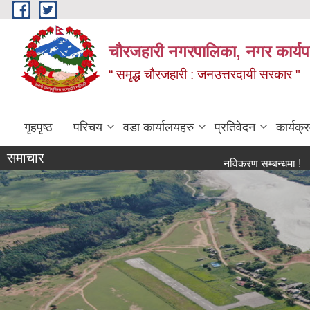
Skip to main content
चौरजहारी नगरपालिका, नगर कार्यपाल
“ समृद्ध चौरजहारी : जनउत्तरदायी सरकार "
गृहपृष्ठ
परिचय
वडा कार्यालयहरु
प्रतिवेदन
कार्यक
समाचार
नविकरण सम्बन्धमा !
विश्च