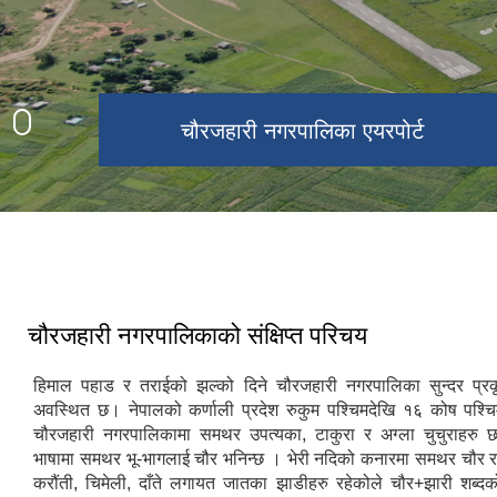
चाैरजहारी नगरपालिका ११ चाौफावजार
चौरजहारी नगरपालिका उपत्यका
चौरजहारी नगरपालिका एयरपोर्ट
खाेलागाँउ
चाैरजहारी नगरपालिकाकाे नयाँ प्रशासनिक
चौरजहारी नगरपालिका उपत्यका
भवन
चौरजहारी नगरपालिकाको संक्षिप्त परिचय
हिमाल पहाड र तराईको झल्को दिने चौरजहारी नगरपालिका सुन्दर प्र
अवस्थित छ। नेपालको कर्णाली प्रदेश रुकुम पश्चिमदेखि १६ कोष पश्चिम द
चौरजहारी नगरपालिकामा समथर उपत्यका, टाकुरा र अग्ला चुचुराहरु छ
भाषामा समथर भू-भागलाई चौर भनिन्छ । भेरी नदिको कनारमा समथर चौर र
करौंती, चिमेली, दाँते लगायत जातका झाडीहरु रहेकोले चौर+झारी शब्द