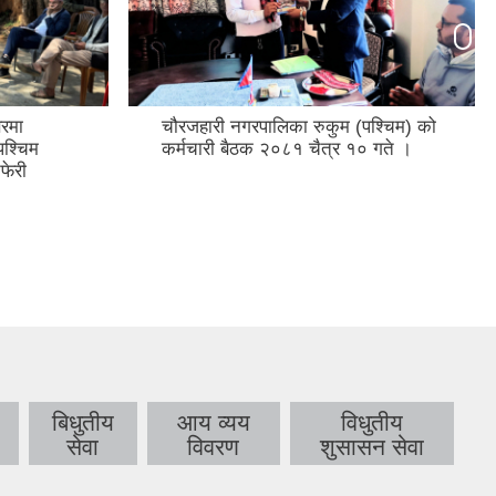
रमा
चौरजहारी नगरपालिका रुकुम (पश्चिम) को
पश्चिम
कर्मचारी बैठक २०८१ चैत्र १० गते ।
फेरी
बिधुतीय
आय व्यय
विधुतीय
सेवा
विवरण
शुसासन सेवा