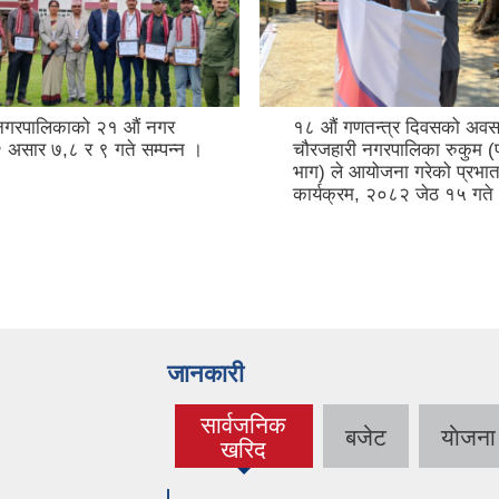
नगरपालिकाको २१ औं नगर
१८ औं गणतन्त्र दिवसको अवस
असार ७,८ र ९ गते सम्पन्न ।
चौरजहारी नगरपालिका रुकुम (
भाग) ले आयोजना गरेको प्रभात
कार्यक्रम, २०८२ जेठ १५ गते
जानकारी
सार्वजनिक
बजेट
याेजना
(active tab)
खरिद