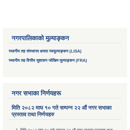
नगरपालिकाको मुल्याङ्कन
स्थानीय तह संस्थागत क्षमता स्वमूल्याङ्कन (LISA)
स्थानीय तह वित्तीय सुशासन जोखिम मूल्याङ्कन (FRA)
आधारभूत तथा माध्यमिक तहका प्रधानध्यापकसँग चौरजहारी नगरपालिकाले गरेको कार्य सम्पादन करार सम्झौता ।
नगर सभाका निर्णयहरू
सामाजिक सुरक्षा भत्ता नाम दर्ता र नाम नवीकरणका लागि दिईने निवेदनको ढांचा
मिति २०८२ माघ १० गते सम्पन्न २२ औं नगर सभाका
प्रस्ताव तथा निर्णयहरु
प्रकोप ब्यबस्थापन कोषमा सहयोग गर्ने संघ सस्था तथा व्यक्तिहरुको एकिकृत बिवरण
मिति २०८२ माघ १० गते सम्पन्न २२ औं नगर सभाका प्रस्ताव तथा