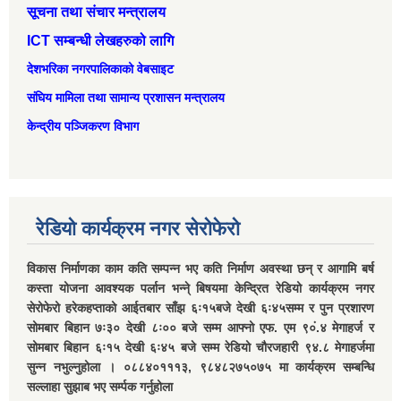
सूचना तथा संचार मन्त्रालय
ICT सम्बन्धी लेखहरुको लागि
देशभरिका नगरपालिकाको वेबसाइट
संघिय मामिला तथा सामान्‍य प्रशासन मन्त्रालय
केन्द्रीय पञ्जिकरण विभाग
रेडियो कार्यक्रम नगर सेरोफेरो
विकास निर्माणका काम कति सम्पन्न भए कति निर्माण अवस्था छन् र आगामि बर्ष
कस्ता योजना आवश्यक पर्लान भन्ने् बिषयमा केन्द्रित रेडियो कार्यक्रम नगर
सेरोफेरो हरेकहप्ताको आईतबार साँझ ६ः१५बजे देखी ६ः४५सम्म र पुन प्रशारण
सोमबार बिहान ७ः३० देखी ८ः०० बजे सम्म आफ्नो एफ. एम ९०ं.४ मेगाहर्ज र
सोमबार बिहान ६ः१५ देखी ६ः४५ बजे सम्म रेडियो चौरजहारी ९४.८ मेगाहर्जमा
सुन्न नभुल्नुहोला । ०८८४०१११३, ९८४८२७५०७५ मा कार्यक्रम सम्बन्धि
सल्लाहा सुझाब भए सर्म्पक गर्नुहोला