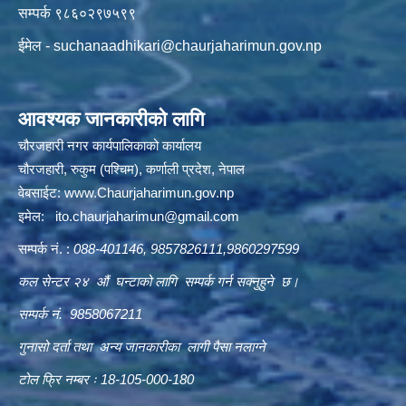
सम्पर्क ९८६०२९७५९९
ईमेल -
suchanaadhikari@chaurjaharimun.gov.np
आवश्यक जानकारीको लागि
चौरजहारी नगर कार्यपालिकाको कार्यालय
चौरजहारी, रुकुम (पश्चिम), कर्णाली प्रदेश, नेपाल
वेबसाईट:
www.Chaurjaharimun.gov.np
इमेल:
ito.chaurjaharimun@
gmail.com
सम्पर्क नं. :
088-401146, 9857826111,9860297599
कल सेन्टर २४ औं घन्टाको लागि सम्पर्क गर्न सक्नुहुने छ।
सम्पर्क नं. 9858067211
गुनासो दर्ता तथा अन्य जानकारीका लागी पैसा नलाग्ने
टोल फ्रि नम्बर ः 18-105-000-180