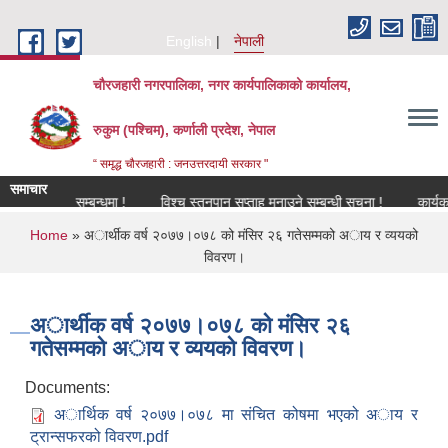
Skip to main content
English
नेपाली
चौरजहारी नगरपालिका, नगर कार्यपालिकाको कार्यालय,
रुकुम (पश्चिम), कर्णाली प्रदेश, नेपाल
“ समृद्ध चौरजहारी : जनउत्तरदायी सरकार "
समाचार
विकरण सम्बन्धमा !
विश्च स्तनपान सप्ताह मनाउने सम्बन्धी सूचना !
कार्यक्रममा उ
You are here
Home
» अार्थीक वर्ष २०७७।०७८ को मंसिर २६ गतेसम्मको अाय र व्ययको
विवरण।
अार्थीक वर्ष २०७७।०७८ को मंसिर २६
गतेसम्मको अाय र व्ययको विवरण।
Documents:
अार्थिक वर्ष २०७७।०७८ मा संचित कोषमा भएको अाय र
ट्रान्सफरको विवरण.pdf