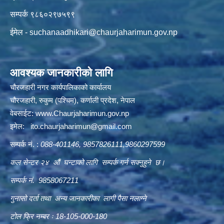
सम्पर्क ९८६०२९७५९९
ईमेल -
suchanaadhikari@chaurjaharimun.gov.np
आवश्यक जानकारीको लागि
चौरजहारी नगर कार्यपालिकाको कार्यालय
चौरजहारी, रुकुम (पश्चिम), कर्णाली प्रदेश, नेपाल
वेबसाईट:
www.Chaurjaharimun.gov.np
इमेल:
ito.chaurjaharimun@
gmail.com
सम्पर्क नं. :
088-401146, 9857826111,9860297599
कल सेन्टर २४ औं घन्टाको लागि सम्पर्क गर्न सक्नुहुने छ।
सम्पर्क नं. 9858067211
गुनासो दर्ता तथा अन्य जानकारीका लागी पैसा नलाग्ने
टोल फ्रि नम्बर ः 18-105-000-180