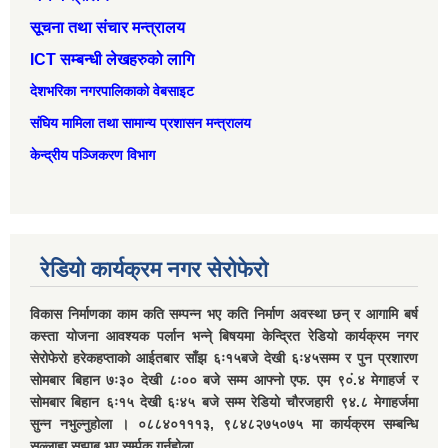
सूचना तथा संचार मन्त्रालय
ICT सम्बन्धी लेखहरुको लागि
देशभरिका नगरपालिकाको वेबसाइट
संघिय मामिला तथा सामान्‍य प्रशासन मन्त्रालय
केन्द्रीय पञ्जिकरण विभाग
रेडियो कार्यक्रम नगर सेरोफेरो
विकास निर्माणका काम कति सम्पन्न भए कति निर्माण अवस्था छन् र आगामि बर्ष
कस्ता योजना आवश्यक पर्लान भन्ने् बिषयमा केन्द्रित रेडियो कार्यक्रम नगर
सेरोफेरो हरेकहप्ताको आईतबार साँझ ६ः१५बजे देखी ६ः४५सम्म र पुन प्रशारण
सोमबार बिहान ७ः३० देखी ८ः०० बजे सम्म आफ्नो एफ. एम ९०ं.४ मेगाहर्ज र
सोमबार बिहान ६ः१५ देखी ६ः४५ बजे सम्म रेडियो चौरजहारी ९४.८ मेगाहर्जमा
सुन्न नभुल्नुहोला । ०८८४०१११३, ९८४८२७५०७५ मा कार्यक्रम सम्बन्धि
सल्लाहा सुझाब भए सर्म्पक गर्नुहोला