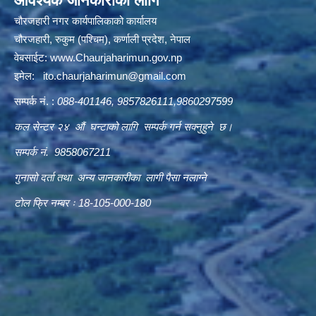
आवश्यक जानकारीको लागि
चौरजहारी नगर कार्यपालिकाको कार्यालय
चौरजहारी, रुकुम (पश्चिम), कर्णाली प्रदेश, नेपाल
वेबसाईट:
www.Chaurjaharimun.gov.np
इमेल:
ito.chaurjaharimun@
gmail.com
सम्पर्क नं. :
088-401146, 9857826111,9860297599
कल सेन्टर २४ औं घन्टाको लागि सम्पर्क गर्न सक्नुहुने छ।
सम्पर्क नं. 9858067211
गुनासो दर्ता तथा अन्य जानकारीका लागी पैसा नलाग्ने
टोल फ्रि नम्बर ः 18-105-000-180