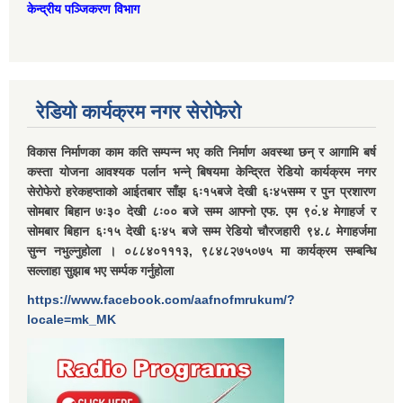
केन्द्रीय पञ्जिकरण विभाग
रेडियो कार्यक्रम नगर सेरोफेरो
विकास निर्माणका काम कति सम्पन्न भए कति निर्माण अवस्था छन् र आगामि बर्ष
कस्ता योजना आवश्यक पर्लान भन्ने् बिषयमा केन्द्रित रेडियो कार्यक्रम नगर
सेरोफेरो हरेकहप्ताको आईतबार साँझ ६ः१५बजे देखी ६ः४५सम्म र पुन प्रशारण
सोमबार बिहान ७ः३० देखी ८ः०० बजे सम्म आफ्नो एफ. एम ९०ं.४ मेगाहर्ज र
सोमबार बिहान ६ः१५ देखी ६ः४५ बजे सम्म रेडियो चौरजहारी ९४.८ मेगाहर्जमा
सुन्न नभुल्नुहोला । ०८८४०१११३, ९८४८२७५०७५ मा कार्यक्रम सम्बन्धि
सल्लाहा सुझाब भए सर्म्पक गर्नुहोला
https://www.facebook.com/aafnofmrukum/?
locale=mk_MK