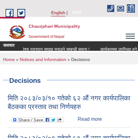
Skip to main content
English
नेपाली
Chaurjahari Municipality
Government of Nepal
समाचार
विश्च स्तनपान सप्ताह मनाउने सम्बन्धी सूचना !
कार्यक्रममा उपस्थित हुने सम्बन्धमा
You are here
Home
»
Notices and Information
» Decisions
Decisions
मिति २०८३/०३/१० गतेको ६२ औं नगर कार्यपालिका
बैठकका प्रस्ताव तथा निर्णयहरु
Read more
about मिति
२०८३/०३/१० गतेको
६२ औं नगर