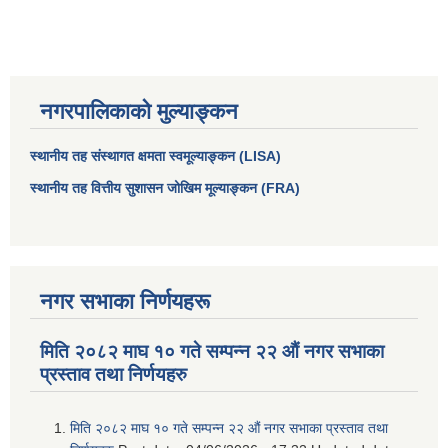
नगरपालिकाको मुल्याङ्कन
स्थानीय तह संस्थागत क्षमता स्वमूल्याङ्कन (LISA)
स्थानीय तह वित्तीय सुशासन जोखिम मूल्याङ्कन (FRA)
आधारभूत तथा माध्यमिक तहका प्रधानध्यापकसँग चौरजहारी नगरपालिकाले गरेको कार्य सम्पादन करार सम्झौता ।
नगर सभाका निर्णयहरू
सामाजिक सुरक्षा भत्ता नाम दर्ता र नाम नवीकरणका लागि दिईने निवेदनको ढांचा
मिति २०८२ माघ १० गते सम्पन्न २२ औं नगर सभाका
प्रस्ताव तथा निर्णयहरु
प्रकोप ब्यबस्थापन कोषमा सहयोग गर्ने संघ सस्था तथा व्यक्तिहरुको एकिकृत बिवरण
मिति २०८२ माघ १० गते सम्पन्न २२ औं नगर सभाका प्रस्ताव तथा