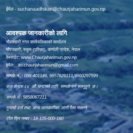
ईमेल -
suchanaadhikari@chaurjaharimun.gov.np
आवश्यक जानकारीको लागि
चौरजहारी नगर कार्यपालिकाको कार्यालय
चौरजहारी, रुकुम (पश्चिम), कर्णाली प्रदेश, नेपाल
वेबसाईट:
www.Chaurjaharimun.gov.np
इमेल:
ito.chaurjaharimun@
gmail.com
सम्पर्क नं. :
088-401146, 9857826111,9860297599
कल सेन्टर २४ औं घन्टाको लागि सम्पर्क गर्न सक्नुहुने छ।
सम्पर्क नं. 9858067211
गुनासो दर्ता तथा अन्य जानकारीका लागी पैसा नलाग्ने
टोल फ्रि नम्बर ः 18-105-000-180