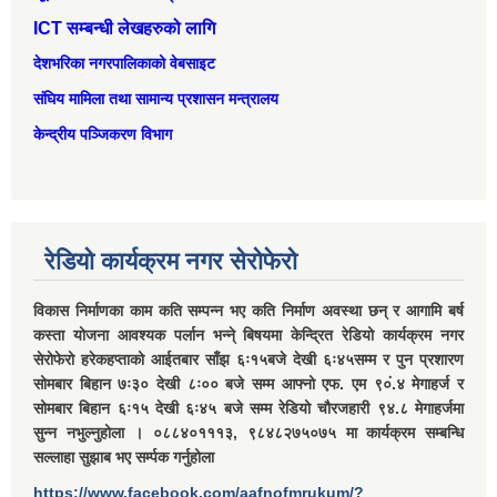
ICT सम्बन्धी लेखहरुको लागि
देशभरिका नगरपालिकाको वेबसाइट
संघिय मामिला तथा सामान्‍य प्रशासन मन्त्रालय
केन्द्रीय पञ्जिकरण विभाग
रेडियो कार्यक्रम नगर सेरोफेरो
विकास निर्माणका काम कति सम्पन्न भए कति निर्माण अवस्था छन् र आगामि बर्ष
कस्ता योजना आवश्यक पर्लान भन्ने् बिषयमा केन्द्रित रेडियो कार्यक्रम नगर
सेरोफेरो हरेकहप्ताको आईतबार साँझ ६ः१५बजे देखी ६ः४५सम्म र पुन प्रशारण
सोमबार बिहान ७ः३० देखी ८ः०० बजे सम्म आफ्नो एफ. एम ९०ं.४ मेगाहर्ज र
सोमबार बिहान ६ः१५ देखी ६ः४५ बजे सम्म रेडियो चौरजहारी ९४.८ मेगाहर्जमा
सुन्न नभुल्नुहोला । ०८८४०१११३, ९८४८२७५०७५ मा कार्यक्रम सम्बन्धि
सल्लाहा सुझाब भए सर्म्पक गर्नुहोला
https://www.facebook.com/aafnofmrukum/?