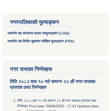
नगरपालिकाको मुल्याङ्कन
स्थानीय तह संस्थागत क्षमता स्वमूल्याङ्कन (LISA)
स्थानीय तह वित्तीय सुशासन जोखिम मूल्याङ्कन (FRA)
नगर सभाका निर्णयहरू
आधारभूत तथा माध्यमिक तहका प्रधानध्यापकसँग चौरजहारी नगरपालिकाले गरेको कार्य सम्पादन करार सम्झौता ।
मिति २०८२ माघ १० गते सम्पन्न २२ औं नगर सभाका
सामाजिक सुरक्षा भत्ता नाम दर्ता र नाम नवीकरणका लागि दिईने निवेदनको ढांचा
प्रस्ताव तथा निर्णयहरु
प्रकोप ब्यबस्थापन कोषमा सहयोग गर्ने संघ सस्था तथा व्यक्तिहरुको एकिकृत बिवरण
मिति २०८२ माघ १० गते सम्पन्न २२ औं नगर सभाका प्रस्ताव तथा
निर्णयहरु
Post date:
04/06/2026 - 17:32
Updated date: