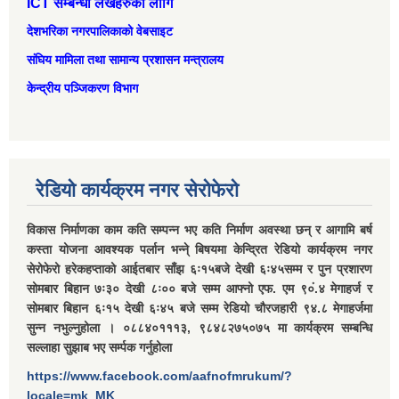
ICT सम्बन्धी लेखहरुको लागि
देशभरिका नगरपालिकाको वेबसाइट
संघिय मामिला तथा सामान्‍य प्रशासन मन्त्रालय
केन्द्रीय पञ्जिकरण विभाग
रेडियो कार्यक्रम नगर सेरोफेरो
विकास निर्माणका काम कति सम्पन्न भए कति निर्माण अवस्था छन् र आगामि बर्ष
कस्ता योजना आवश्यक पर्लान भन्ने् बिषयमा केन्द्रित रेडियो कार्यक्रम नगर
सेरोफेरो हरेकहप्ताको आईतबार साँझ ६ः१५बजे देखी ६ः४५सम्म र पुन प्रशारण
सोमबार बिहान ७ः३० देखी ८ः०० बजे सम्म आफ्नो एफ. एम ९०ं.४ मेगाहर्ज र
सोमबार बिहान ६ः१५ देखी ६ः४५ बजे सम्म रेडियो चौरजहारी ९४.८ मेगाहर्जमा
सुन्न नभुल्नुहोला । ०८८४०१११३, ९८४८२७५०७५ मा कार्यक्रम सम्बन्धि
सल्लाहा सुझाब भए सर्म्पक गर्नुहोला
https://www.facebook.com/aafnofmrukum/?
locale=mk_MK