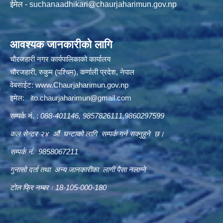
ईमेल -
suchanaadhikari@chaurjaharimun.gov.np
आवश्यक जानकारीको लागि
चौरजहारी नगर कार्यपालिकाको कार्यालय
चौरजहारी, रुकुम (पश्चिम), कर्णाली प्रदेश, नेपाल
वेबसाईट:
www.Chaurjaharimun.gov.np
इमेल:
ito.chaurjaharimun@
gmail.com
सम्पर्क नं. :
088-401146, 9857826111,9860297599
कल सेन्टर २४ औं घन्टाको लागि सम्पर्क गर्न सक्नुहुने छ।
सम्पर्क नं. 9858067211
गुनासो दर्ता तथा अन्य जानकारीका लागी पैसा नलाग्ने
टोल फ्रि नम्बर ः 18-105-000-180