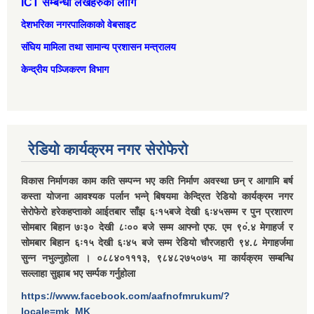
ICT सम्बन्धी लेखहरुको लागि
देशभरिका नगरपालिकाको वेबसाइट
संघिय मामिला तथा सामान्‍य प्रशासन मन्त्रालय
केन्द्रीय पञ्जिकरण विभाग
रेडियो कार्यक्रम नगर सेरोफेरो
विकास निर्माणका काम कति सम्पन्न भए कति निर्माण अवस्था छन् र आगामि बर्ष
कस्ता योजना आवश्यक पर्लान भन्ने् बिषयमा केन्द्रित रेडियो कार्यक्रम नगर
सेरोफेरो हरेकहप्ताको आईतबार साँझ ६ः१५बजे देखी ६ः४५सम्म र पुन प्रशारण
सोमबार बिहान ७ः३० देखी ८ः०० बजे सम्म आफ्नो एफ. एम ९०ं.४ मेगाहर्ज र
सोमबार बिहान ६ः१५ देखी ६ः४५ बजे सम्म रेडियो चौरजहारी ९४.८ मेगाहर्जमा
सुन्न नभुल्नुहोला । ०८८४०१११३, ९८४८२७५०७५ मा कार्यक्रम सम्बन्धि
सल्लाहा सुझाब भए सर्म्पक गर्नुहोला
https://www.facebook.com/aafnofmrukum/?
locale=mk_MK