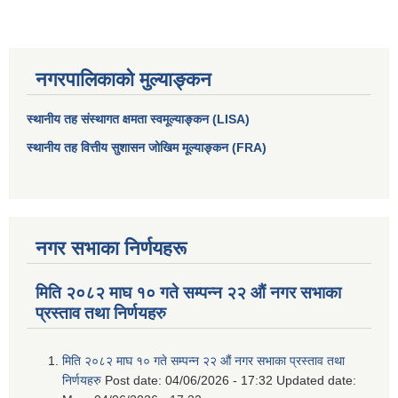
नगरपालिकाको मुल्याङ्कन
स्थानीय तह संस्थागत क्षमता स्वमूल्याङ्कन (LISA)
स्थानीय तह वित्तीय सुशासन जोखिम मूल्याङ्कन (FRA)
नगर सभाका निर्णयहरू
आधारभूत तथा माध्यमिक तहका प्रधानध्यापकसँग चौरजहारी नगरपालिकाले गरेको कार्य सम्पादन करार सम्झौता ।
मिति २०८२ माघ १० गते सम्पन्न २२ औं नगर सभाका
सामाजिक सुरक्षा भत्ता नाम दर्ता र नाम नवीकरणका लागि दिईने निवेदनको ढांचा
प्रस्ताव तथा निर्णयहरु
प्रकोप ब्यबस्थापन कोषमा सहयोग गर्ने संघ सस्था तथा व्यक्तिहरुको एकिकृत बिवरण
मिति २०८२ माघ १० गते सम्पन्न २२ औं नगर सभाका प्रस्ताव तथा
निर्णयहरु
Post date:
04/06/2026 - 17:32
Updated date: