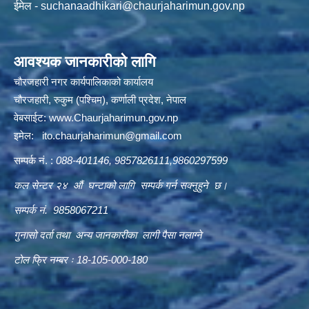
ईमेल -
suchanaadhikari@chaurjaharimun.gov.np
आवश्यक जानकारीको लागि
चौरजहारी नगर कार्यपालिकाको कार्यालय
चौरजहारी, रुकुम (पश्चिम), कर्णाली प्रदेश, नेपाल
वेबसाईट:
www.Chaurjaharimun.gov.np
इमेल:
ito.chaurjaharimun@
gmail.com
सम्पर्क नं. :
088-401146, 9857826111,9860297599
कल सेन्टर २४ औं घन्टाको लागि सम्पर्क गर्न सक्नुहुने छ।
सम्पर्क नं. 9858067211
गुनासो दर्ता तथा अन्य जानकारीका लागी पैसा नलाग्ने
टोल फ्रि नम्बर ः 18-105-000-180