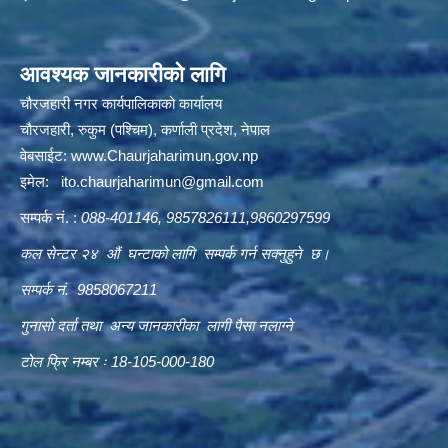
आवश्यक जानकारीको लागि
चौरजहारी नगर कार्यपालिकाको कार्यालय
चौरजहारी, रुकुम (पश्चिम), कर्णाली प्रदेश, नेपाल
वेबसाईट:
www.Chaurjaharimun.gov.np
इमेल:
ito.chaurjaharimun@
gmail.com
सम्पर्क नं. :
088-401146, 9857826111,9860297599
कल सेन्टर २४ औं घन्टाको लागि सम्पर्क गर्न सक्नुहुने छ।
सम्पर्क नं. 9858067211
गुनासो दर्ता तथा अन्य जानकारीका लागी पैसा नलाग्ने
टोल फ्रि नम्बर ः 18-105-000-180