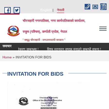
Skip to main content
English
नेपाली
चौरजहारी नगरपालिका, नगर कार्यपालिकाको कार्यालय,
रुकुम (पश्चिम), कर्णाली प्रदेश, नेपाल
“ समृद्ध चौरजहारी : जनउत्तरदायी सरकार "
समाचार
नविकरण सम्बन्धमा !
विश्च स्तनपान सप्ताह मनाउने सम्बन्धी सूचना !
कार्य
You are here
Home
» INVITATION FOR BIDS
INVITATION FOR BIDS