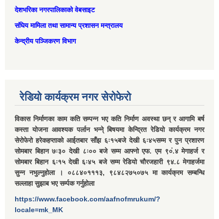
देशभरिका नगरपालिकाको वेबसाइट
संघिय मामिला तथा सामान्‍य प्रशासन मन्त्रालय
केन्द्रीय पञ्जिकरण विभाग
रेडियो कार्यक्रम नगर सेरोफेरो
विकास निर्माणका काम कति सम्पन्न भए कति निर्माण अवस्था छन् र आगामि बर्ष
कस्ता योजना आवश्यक पर्लान भन्ने् बिषयमा केन्द्रित रेडियो कार्यक्रम नगर
सेरोफेरो हरेकहप्ताको आईतबार साँझ ६ः१५बजे देखी ६ः४५सम्म र पुन प्रशारण
सोमबार बिहान ७ः३० देखी ८ः०० बजे सम्म आफ्नो एफ. एम ९०ं.४ मेगाहर्ज र
सोमबार बिहान ६ः१५ देखी ६ः४५ बजे सम्म रेडियो चौरजहारी ९४.८ मेगाहर्जमा
सुन्न नभुल्नुहोला । ०८८४०१११३, ९८४८२७५०७५ मा कार्यक्रम सम्बन्धि
सल्लाहा सुझाब भए सर्म्पक गर्नुहोला
https://www.facebook.com/aafnofmrukum/?
locale=mk_MK