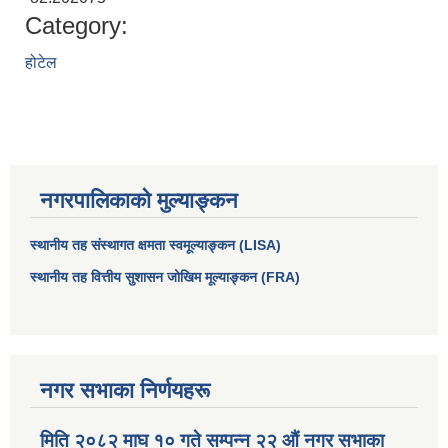
Category:
होटेल
नगरपालिकाको मुल्याङ्कन
स्थानीय तह संस्थागत क्षमता स्वमूल्याङ्कन (LISA)
स्थानीय तह वित्तीय सुशासन जोखिम मूल्याङ्कन (FRA)
आधारभूत तथा माध्यमिक तहका प्रधानध्यापकसँग चौरजहारी नगरपालिकाले गरेको कार्य सम्पादन करार सम्झौता ।
सामाजिक सुरक्षा भत्ता नाम दर्ता र नाम नवीकरणका लागि दिईने निवेदनको ढांचा
नगर सभाका निर्णयहरू
प्रकोप ब्यबस्थापन कोषमा सहयोग गर्ने संघ सस्था तथा व्यक्तिहरुको एकिकृत बिवरण
मिति २०८२ माघ १० गते सम्पन्न २२ औं नगर सभाका