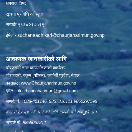
धर्मराज विष्ट
सूचना प्रविधि अधिकृत
सम्पर्क ९८६०२९७५९९
ईमेल -
suchanaadhikari@chaurjaharimun.gov.np
आवश्यक जानकारीको लागि
चौरजहारी नगर कार्यपालिकाको कार्यालय
चौरजहारी, रुकुम (पश्चिम), कर्णाली प्रदेश, नेपाल
वेबसाईट:
www.Chaurjaharimun.gov.np
इमेल:
ito.chaurjaharimun@
gmail.com
सम्पर्क नं. :
088-401146, 9857826111,9860297599
कल सेन्टर २४ औं घन्टाको लागि सम्पर्क गर्न सक्नुहुने छ।
सम्पर्क नं. 9858067211