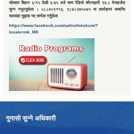
सोमबार बिहान ६ः१५ देखी ६ः४५ बजे सम्म रेडियो चौरजहारी ९४.८ मेगाहर्जमा
सुन्न नभुल्नुहोला । ०८८४०१११३, ९८४८२७५०७५ मा कार्यक्रम सम्बन्धि
सल्लाहा सुझाब भए सर्म्पक गर्नुहोला
https://www.facebook.com/aafnofmrukum/?
locale=mk_MK
गुनासो सुन्ने अधिकारी