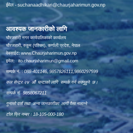
ईमेल -
suchanaadhikari@chaurjaharimun.gov.np
आवश्यक जानकारीको लागि
चौरजहारी नगर कार्यपालिकाको कार्यालय
चौरजहारी, रुकुम (पश्चिम), कर्णाली प्रदेश, नेपाल
वेबसाईट:
www.Chaurjaharimun.gov.np
इमेल:
ito.chaurjaharimun@
gmail.com
सम्पर्क नं. :
088-401146, 9857826111,9860297599
कल सेन्टर २४ औं घन्टाको लागि सम्पर्क गर्न सक्नुहुने छ।
सम्पर्क नं. 9858067211
गुनासो दर्ता तथा अन्य जानकारीका लागी पैसा नलाग्ने
टोल फ्रि नम्बर ः 18-105-000-180