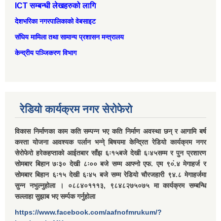
ICT सम्बन्धी लेखहरुको लागि
देशभरिका नगरपालिकाको वेबसाइट
संघिय मामिला तथा सामान्‍य प्रशासन मन्त्रालय
केन्द्रीय पञ्जिकरण विभाग
रेडियो कार्यक्रम नगर सेरोफेरो
विकास निर्माणका काम कति सम्पन्न भए कति निर्माण अवस्था छन् र आगामि बर्ष
कस्ता योजना आवश्यक पर्लान भन्ने् बिषयमा केन्द्रित रेडियो कार्यक्रम नगर
सेरोफेरो हरेकहप्ताको आईतबार साँझ ६ः१५बजे देखी ६ः४५सम्म र पुन प्रशारण
सोमबार बिहान ७ः३० देखी ८ः०० बजे सम्म आफ्नो एफ. एम ९०ं.४ मेगाहर्ज र
सोमबार बिहान ६ः१५ देखी ६ः४५ बजे सम्म रेडियो चौरजहारी ९४.८ मेगाहर्जमा
सुन्न नभुल्नुहोला । ०८८४०१११३, ९८४८२७५०७५ मा कार्यक्रम सम्बन्धि
सल्लाहा सुझाब भए सर्म्पक गर्नुहोला
https://www.facebook.com/aafnofmrukum/?