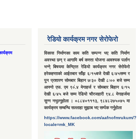
रेडियो कार्यक्रम नगर सेरोफेरो
ार्यक्रम
विकास निर्माणका काम कति सम्पन्न भए कति निर्माण
अवस्था छन् र आगामि बर्ष कस्ता योजना आवश्यक पर्लान
भन्ने् बिषयमा केन्द्रित रेडियो कार्यक्रम नगर सेरोफेरो
हरेकहप्ताको आईतबार साँझ ६ः१५बजे देखी ६ः४५सम्म र
पुन प्रशारण सोमबार बिहान ७ः३० देखी ८ः०० बजे सम्म
आफ्नो एफ. एम ९०ं.४ मेगाहर्ज र सोमबार बिहान ६ः१५
देखी ६ः४५ बजे सम्म रेडियो चौरजहारी ९४.८ मेगाहर्जमा
सुन्न नभुल्नुहोला । ०८८४०१११३, ९८४८२७५०७५ मा
कार्यक्रम सम्बन्धि सल्लाहा सुझाब भए सर्म्पक गर्नुहोला
https://www.facebook.com/aafnofmrukum/?
locale=mk_MK