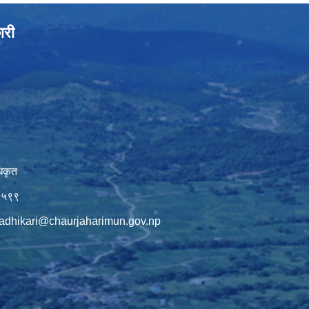
ारी
िकृत
७५९९
adhikari@chaurjaharimun.gov.np