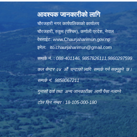
आवश्यक जानकारीको लागि
चौरजहारी नगर कार्यपालिकाको कार्यालय
चौरजहारी, रुकुम (पश्चिम), कर्णाली प्रदेश, नेपाल
वेबसाईट:
www.Chaurjaharimun.gov.np
इमेल:
ito.chaurjaharimun@
gmail.com
सम्पर्क नं. :
088-401146, 9857826111,9860297599
कल सेन्टर २४ औं घन्टाको लागि सम्पर्क गर्न सक्नुहुने छ।
सम्पर्क नं. 9858067211
गुनासो दर्ता तथा अन्य जानकारीका लागी पैसा नलाग्ने
टोल फ्रि नम्बर ः 18-105-000-180