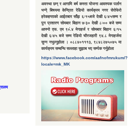
अवस्था छन् र आगामि बर्ष कस्ता योजना आवश्यक पर्लान
भन्ने् बिषयमा केन्द्रित रेडियो कार्यक्रम नगर सेरोफेरो
हरेकहप्ताको आईतबार साँझ ६ः१५बजे देखी ६ः४५सम्म र
पुन प्रशारण सोमबार बिहान ७ः३० देखी ८ः०० बजे सम्म
आफ्नो एफ. एम ९०ं.४ मेगाहर्ज र सोमबार बिहान ६ः१५
देखी ६ः४५ बजे सम्म रेडियो चौरजहारी ९४.८ मेगाहर्जमा
सुन्न नभुल्नुहोला । ०८८४०१११३, ९८४८२७५०७५ मा
कार्यक्रम सम्बन्धि सल्लाहा सुझाब भए सर्म्पक गर्नुहोला
https://www.facebook.com/aafnofmrukum/?
locale=mk_MK
त्रालय