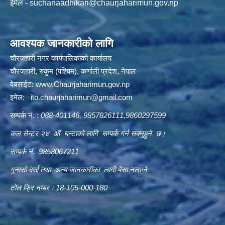
ईमेल -
suchanaadhikari@chaurjaharimun.gov.np
आवश्यक जानकारीको लागि
चौरजहारी नगर कार्यपालिकाको कार्यालय
चौरजहारी, रुकुम (पश्चिम), कर्णाली प्रदेश, नेपाल
वेबसाईट:
www.Chaurjaharimun.gov.np
इमेल:
ito.chaurjaharimun@
gmail.com
सम्पर्क नं. :
088-401146, 9857826111,9860297599
कल सेन्टर २४ औं घन्टाको लागि सम्पर्क गर्न सक्नुहुने छ।
सम्पर्क नं. 9858067211
गुनासो दर्ता तथा अन्य जानकारीका लागी पैसा नलाग्ने
टोल फ्रि नम्बर ः 18-105-000-180