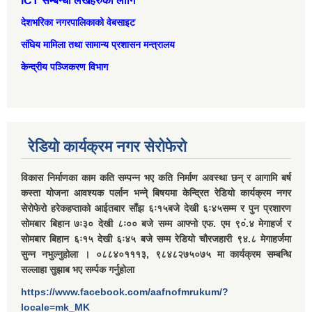
ICT सम्बन्धी लेखहरुको लागि
देशभरिका नगरपालिकाको वेबसाइट
संघिय मामिला तथा सामान्‍य प्रशासन मन्त्रालय
केन्द्रीय पञ्जिकरण विभाग
रेडियो कार्यक्रम नगर सेरोफेरो
विकास निर्माणका काम कति सम्पन्न भए कति निर्माण अवस्था छन् र आगामि बर्ष
कस्ता योजना आवश्यक पर्लान भन्ने् बिषयमा केन्द्रित रेडियो कार्यक्रम नगर
सेरोफेरो हरेकहप्ताको आईतबार साँझ ६ः१५बजे देखी ६ः४५सम्म र पुन प्रशारण
सोमबार बिहान ७ः३० देखी ८ः०० बजे सम्म आफ्नो एफ. एम ९०ं.४ मेगाहर्ज र
सोमबार बिहान ६ः१५ देखी ६ः४५ बजे सम्म रेडियो चौरजहारी ९४.८ मेगाहर्जमा
सुन्न नभुल्नुहोला । ०८८४०१११३, ९८४८२७५०७५ मा कार्यक्रम सम्बन्धि
सल्लाहा सुझाब भए सर्म्पक गर्नुहोला
https://www.facebook.com/aafnofmrukum/?
locale=mk_MK