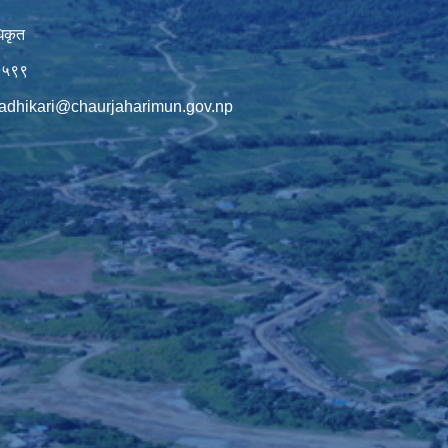
िकृत
७५९९
adhikari@chaurjaharimun.gov.np