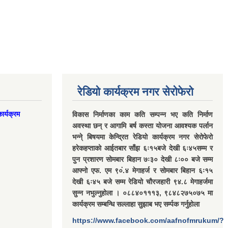
रेडियो कार्यक्रम नगर सेरोफेरो
ार्यक्रम
विकास निर्माणका काम कति सम्पन्न भए कति निर्माण
अवस्था छन् र आगामि बर्ष कस्ता योजना आवश्यक पर्लान
भन्ने् बिषयमा केन्द्रित रेडियो कार्यक्रम नगर सेरोफेरो
हरेकहप्ताको आईतबार साँझ ६ः१५बजे देखी ६ः४५सम्म र
पुन प्रशारण सोमबार बिहान ७ः३० देखी ८ः०० बजे सम्म
आफ्नो एफ. एम ९०ं.४ मेगाहर्ज र सोमबार बिहान ६ः१५
देखी ६ः४५ बजे सम्म रेडियो चौरजहारी ९४.८ मेगाहर्जमा
सुन्न नभुल्नुहोला । ०८८४०१११३, ९८४८२७५०७५ मा
कार्यक्रम सम्बन्धि सल्लाहा सुझाब भए सर्म्पक गर्नुहोला
https://www.facebook.com/aafnofmrukum/?