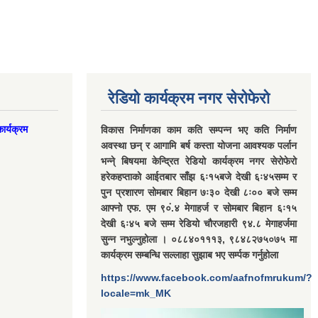
रेडियो कार्यक्रम नगर सेरोफेरो
ार्यक्रम
विकास निर्माणका काम कति सम्पन्न भए कति निर्माण
अवस्था छन् र आगामि बर्ष कस्ता योजना आवश्यक पर्लान
भन्ने् बिषयमा केन्द्रित रेडियो कार्यक्रम नगर सेरोफेरो
हरेकहप्ताको आईतबार साँझ ६ः१५बजे देखी ६ः४५सम्म र
पुन प्रशारण सोमबार बिहान ७ः३० देखी ८ः०० बजे सम्म
आफ्नो एफ. एम ९०ं.४ मेगाहर्ज र सोमबार बिहान ६ः१५
देखी ६ः४५ बजे सम्म रेडियो चौरजहारी ९४.८ मेगाहर्जमा
सुन्न नभुल्नुहोला । ०८८४०१११३, ९८४८२७५०७५ मा
कार्यक्रम सम्बन्धि सल्लाहा सुझाब भए सर्म्पक गर्नुहोला
https://www.facebook.com/aafnofmrukum/?
locale=mk_MK