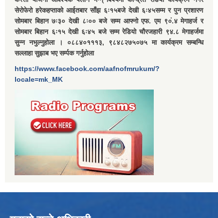
सेरोफेरो हरेकहप्ताको आईतबार साँझ ६ः१५बजे देखी ६ः४५सम्म र पुन प्रशारण
सोमबार बिहान ७ः३० देखी ८ः०० बजे सम्म आफ्नो एफ. एम ९०ं.४ मेगाहर्ज र
सोमबार बिहान ६ः१५ देखी ६ः४५ बजे सम्म रेडियो चौरजहारी ९४.८ मेगाहर्जमा
सुन्न नभुल्नुहोला । ०८८४०१११३, ९८४८२७५०७५ मा कार्यक्रम सम्बन्धि
सल्लाहा सुझाब भए सर्म्पक गर्नुहोला
https://www.facebook.com/aafnofmrukum/?
locale=mk_MK