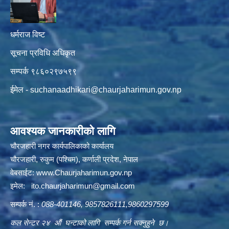
धर्मराज विष्ट
सूचना प्रविधि अधिकृत
सम्पर्क ९८६०२९७५९९
ईमेल -
suchanaadhikari@chaurjaharimun.gov.np
आवश्यक जानकारीको लागि
चौरजहारी नगर कार्यपालिकाको कार्यालय
चौरजहारी, रुकुम (पश्चिम), कर्णाली प्रदेश, नेपाल
वेबसाईट:
www.Chaurjaharimun.gov.np
इमेल:
ito.chaurjaharimun@
gmail.com
सम्पर्क नं. :
088-401146, 9857826111,9860297599
कल सेन्टर २४ औं घन्टाको लागि सम्पर्क गर्न सक्नुहुने छ।