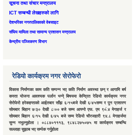
सूचना तथा संचार मन्त्रालय
ICT सम्बन्धी लेखहरुको लागि
देशभरिका नगरपालिकाको वेबसाइट
संघिय मामिला तथा सामान्‍य प्रशासन मन्त्रालय
केन्द्रीय पञ्जिकरण विभाग
रेडियो कार्यक्रम नगर सेरोफेरो
विकास निर्माणका काम कति सम्पन्न भए कति निर्माण अवस्था छन् र आगामि बर्ष
कस्ता योजना आवश्यक पर्लान भन्ने् बिषयमा केन्द्रित रेडियो कार्यक्रम नगर
सेरोफेरो हरेकहप्ताको आईतबार साँझ ६ः१५बजे देखी ६ः४५सम्म र पुन प्रशारण
सोमबार बिहान ७ः३० देखी ८ः०० बजे सम्म आफ्नो एफ. एम ९०ं.४ मेगाहर्ज र
सोमबार बिहान ६ः१५ देखी ६ः४५ बजे सम्म रेडियो चौरजहारी ९४.८ मेगाहर्जमा
सुन्न नभुल्नुहोला । ०८८४०१११३, ९८४८२७५०७५ मा कार्यक्रम सम्बन्धि
सल्लाहा सुझाब भए सर्म्पक गर्नुहोला