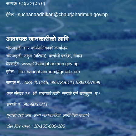
सम्पर्क ९८६०२९७५९९
ईमेल -
suchanaadhikari@chaurjaharimun.gov.np
आवश्यक जानकारीको लागि
चौरजहारी नगर कार्यपालिकाको कार्यालय
चौरजहारी, रुकुम (पश्चिम), कर्णाली प्रदेश, नेपाल
वेबसाईट:
www.Chaurjaharimun.gov.np
इमेल:
ito.chaurjaharimun@
gmail.com
सम्पर्क नं. :
088-401146, 9857826111,9860297599
कल सेन्टर २४ औं घन्टाको लागि सम्पर्क गर्न सक्नुहुने छ।
सम्पर्क नं. 9858067211
गुनासो दर्ता तथा अन्य जानकारीका लागी पैसा नलाग्ने
टोल फ्रि नम्बर ः 18-105-000-180