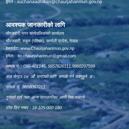
ईमेल -
suchanaadhikari@chaurjaharimun.gov.np
आवश्यक जानकारीको लागि
चौरजहारी नगर कार्यपालिकाको कार्यालय
चौरजहारी, रुकुम (पश्चिम), कर्णाली प्रदेश, नेपाल
वेबसाईट:
www.Chaurjaharimun.gov.np
इमेल:
ito.chaurjaharimun@
gmail.com
सम्पर्क नं. :
088-401146, 9857826111,9860297599
कल सेन्टर २४ औं घन्टाको लागि सम्पर्क गर्न सक्नुहुने छ।
सम्पर्क नं. 9858067211
गुनासो दर्ता तथा अन्य जानकारीका लागी पैसा नलाग्ने
टोल फ्रि नम्बर ः 18-105-000-180