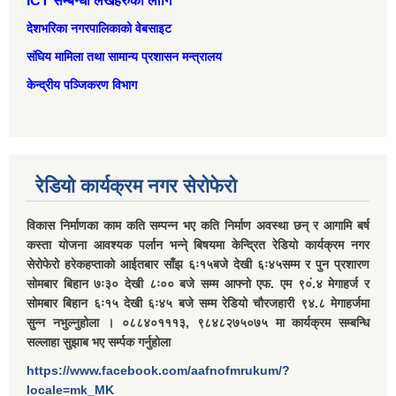
ICT सम्बन्धी लेखहरुको लागि
देशभरिका नगरपालिकाको वेबसाइट
संघिय मामिला तथा सामान्‍य प्रशासन मन्त्रालय
केन्द्रीय पञ्जिकरण विभाग
रेडियो कार्यक्रम नगर सेरोफेरो
विकास निर्माणका काम कति सम्पन्न भए कति निर्माण अवस्था छन् र आगामि बर्ष
कस्ता योजना आवश्यक पर्लान भन्ने् बिषयमा केन्द्रित रेडियो कार्यक्रम नगर
सेरोफेरो हरेकहप्ताको आईतबार साँझ ६ः१५बजे देखी ६ः४५सम्म र पुन प्रशारण
सोमबार बिहान ७ः३० देखी ८ः०० बजे सम्म आफ्नो एफ. एम ९०ं.४ मेगाहर्ज र
सोमबार बिहान ६ः१५ देखी ६ः४५ बजे सम्म रेडियो चौरजहारी ९४.८ मेगाहर्जमा
सुन्न नभुल्नुहोला । ०८८४०१११३, ९८४८२७५०७५ मा कार्यक्रम सम्बन्धि
सल्लाहा सुझाब भए सर्म्पक गर्नुहोला
https://www.facebook.com/aafnofmrukum/?
locale=mk_MK