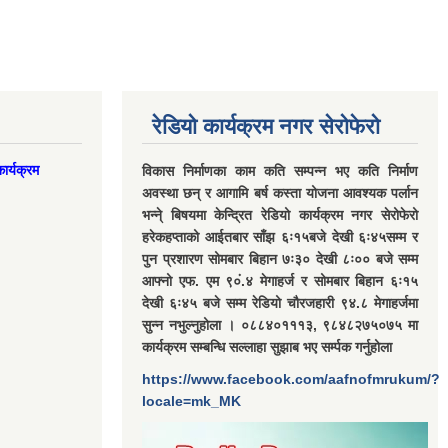
रेडियो कार्यक्रम नगर सेरोफेरो
ार्यक्रम
विकास निर्माणका काम कति सम्पन्न भए कति निर्माण
अवस्था छन् र आगामि बर्ष कस्ता योजना आवश्यक पर्लान
भन्ने् बिषयमा केन्द्रित रेडियो कार्यक्रम नगर सेरोफेरो
हरेकहप्ताको आईतबार साँझ ६ः१५बजे देखी ६ः४५सम्म र
पुन प्रशारण सोमबार बिहान ७ः३० देखी ८ः०० बजे सम्म
आफ्नो एफ. एम ९०ं.४ मेगाहर्ज र सोमबार बिहान ६ः१५
देखी ६ः४५ बजे सम्म रेडियो चौरजहारी ९४.८ मेगाहर्जमा
सुन्न नभुल्नुहोला । ०८८४०१११३, ९८४८२७५०७५ मा
कार्यक्रम सम्बन्धि सल्लाहा सुझाब भए सर्म्पक गर्नुहोला
https://www.facebook.com/aafnofmrukum/?
locale=mk_MK