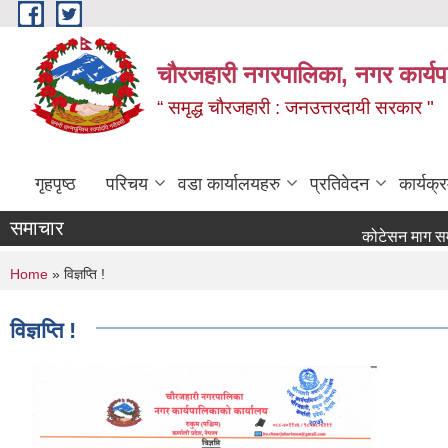
Skip to main content
चौरजहारी नगरपालिका, नगर कार्यपाल
“ समृद्ध चौरजहारी : जनउत्तरदायी सरकार "
गृहपृष्ठ
परिचय
वडा कार्यालयहरु
प्रतिवेदन
कार्यक
समाचार
कोटेसन माग सम्बन्धी सूच
You are here
Home
» विज्ञप्ति !
विज्ञप्ति !