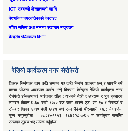
ICT सम्बन्धी लेखहरुको लागि
देशभरिका नगरपालिकाको वेबसाइट
संघिय मामिला तथा सामान्‍य प्रशासन मन्त्रालय
केन्द्रीय पञ्जिकरण विभाग
रेडियो कार्यक्रम नगर सेरोफेरो
विकास निर्माणका काम कति सम्पन्न भए कति निर्माण अवस्था छन् र आगामि बर्ष
कस्ता योजना आवश्यक पर्लान भन्ने् बिषयमा केन्द्रित रेडियो कार्यक्रम नगर
सेरोफेरो हरेकहप्ताको आईतबार साँझ ६ः१५बजे देखी ६ः४५सम्म र पुन प्रशारण
सोमबार बिहान ७ः३० देखी ८ः०० बजे सम्म आफ्नो एफ. एम ९०ं.४ मेगाहर्ज र
सोमबार बिहान ६ः१५ देखी ६ः४५ बजे सम्म रेडियो चौरजहारी ९४.८ मेगाहर्जमा
सुन्न नभुल्नुहोला । ०८८४०१११३, ९८४८२७५०७५ मा कार्यक्रम सम्बन्धि
सल्लाहा सुझाब भए सर्म्पक गर्नुहोला