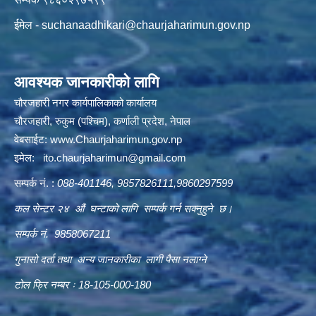
ईमेल -
suchanaadhikari@chaurjaharimun.gov.np
आवश्यक जानकारीको लागि
चौरजहारी नगर कार्यपालिकाको कार्यालय
चौरजहारी, रुकुम (पश्चिम), कर्णाली प्रदेश, नेपाल
वेबसाईट:
www.Chaurjaharimun.gov.np
इमेल:
ito.chaurjaharimun@
gmail.com
सम्पर्क नं. :
088-401146, 9857826111,9860297599
कल सेन्टर २४ औं घन्टाको लागि सम्पर्क गर्न सक्नुहुने छ।
सम्पर्क नं. 9858067211
गुनासो दर्ता तथा अन्य जानकारीका लागी पैसा नलाग्ने
टोल फ्रि नम्बर ः 18-105-000-180