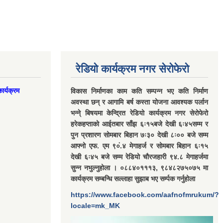
रेडियो कार्यक्रम नगर सेरोफेरो
ार्यक्रम
विकास निर्माणका काम कति सम्पन्न भए कति निर्माण
अवस्था छन् र आगामि बर्ष कस्ता योजना आवश्यक पर्लान
भन्ने् बिषयमा केन्द्रित रेडियो कार्यक्रम नगर सेरोफेरो
हरेकहप्ताको आईतबार साँझ ६ः१५बजे देखी ६ः४५सम्म र
पुन प्रशारण सोमबार बिहान ७ः३० देखी ८ः०० बजे सम्म
आफ्नो एफ. एम ९०ं.४ मेगाहर्ज र सोमबार बिहान ६ः१५
देखी ६ः४५ बजे सम्म रेडियो चौरजहारी ९४.८ मेगाहर्जमा
सुन्न नभुल्नुहोला । ०८८४०१११३, ९८४८२७५०७५ मा
कार्यक्रम सम्बन्धि सल्लाहा सुझाब भए सर्म्पक गर्नुहोला
https://www.facebook.com/aafnofmrukum/?
locale=mk_MK