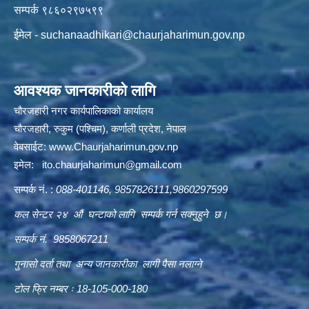
सम्पर्क ९८६०२९७५९९
ईमेल -
suchanaadhikari@chaurjaharimun.gov.np
आवश्यक जानकारीको लागि
चौरजहारी नगर कार्यपालिकाको कार्यालय
चौरजहारी, रुकुम (पश्चिम), कर्णाली प्रदेश, नेपाल
वेबसाईट:
www.Chaurjaharimun.gov.np
इमेल:
ito.chaurjaharimun@
gmail.com
सम्पर्क नं. :
088-401146, 9857826111,9860297599
कल सेन्टर २४ औं घन्टाको लागि सम्पर्क गर्न सक्नुहुने छ।
सम्पर्क नं. 9858067211
गुनासो दर्ता तथा अन्य जानकारीका लागी पैसा नलाग्ने
टोल फ्रि नम्बर ः 18-105-000-180