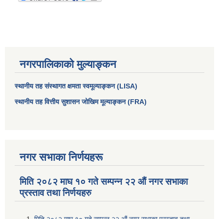
नगरपालिकाको मुल्याङ्कन
स्थानीय तह संस्थागत क्षमता स्वमूल्याङ्कन (LISA)
स्थानीय तह वित्तीय सुशासन जोखिम मूल्याङ्कन (FRA)
आधारभूत तथा माध्यमिक तहका प्रधानध्यापकसँग चौरजहारी नगरपालिकाले गरेको कार्य सम्पादन करार सम्झौता ।
नगर सभाका निर्णयहरू
सामाजिक सुरक्षा भत्ता नाम दर्ता र नाम नवीकरणका लागि दिईने निवेदनको ढांचा
मिति २०८२ माघ १० गते सम्पन्न २२ औं नगर सभाका
प्रस्ताव तथा निर्णयहरु
प्रकोप ब्यबस्थापन कोषमा सहयोग गर्ने संघ सस्था तथा व्यक्तिहरुको एकिकृत बिवरण
मिति २०८२ माघ १० गते सम्पन्न २२ औं नगर सभाका प्रस्ताव तथा