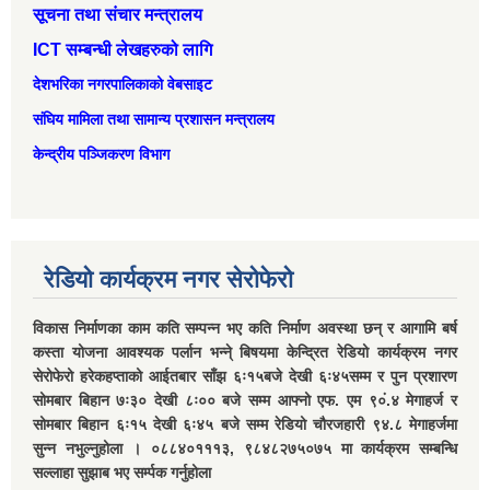
सूचना तथा संचार मन्त्रालय
ICT सम्बन्धी लेखहरुको लागि
देशभरिका नगरपालिकाको वेबसाइट
संघिय मामिला तथा सामान्‍य प्रशासन मन्त्रालय
केन्द्रीय पञ्जिकरण विभाग
रेडियो कार्यक्रम नगर सेरोफेरो
विकास निर्माणका काम कति सम्पन्न भए कति निर्माण अवस्था छन् र आगामि बर्ष
कस्ता योजना आवश्यक पर्लान भन्ने् बिषयमा केन्द्रित रेडियो कार्यक्रम नगर
सेरोफेरो हरेकहप्ताको आईतबार साँझ ६ः१५बजे देखी ६ः४५सम्म र पुन प्रशारण
सोमबार बिहान ७ः३० देखी ८ः०० बजे सम्म आफ्नो एफ. एम ९०ं.४ मेगाहर्ज र
सोमबार बिहान ६ः१५ देखी ६ः४५ बजे सम्म रेडियो चौरजहारी ९४.८ मेगाहर्जमा
सुन्न नभुल्नुहोला । ०८८४०१११३, ९८४८२७५०७५ मा कार्यक्रम सम्बन्धि
सल्लाहा सुझाब भए सर्म्पक गर्नुहोला