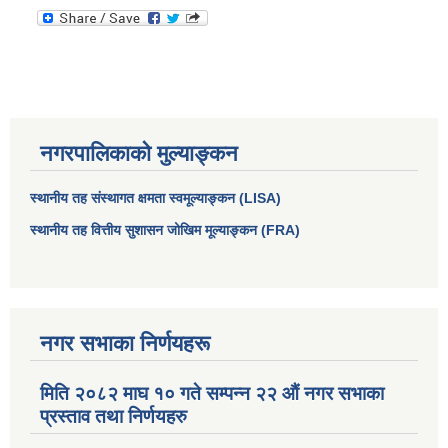
नगरपालिकाको मुल्याङ्कन
स्थानीय तह संस्थागत क्षमता स्वमूल्याङ्कन (LISA)
स्थानीय तह वित्तीय सुशासन जोखिम मूल्याङ्कन (FRA)
आधारभूत तथा माध्यमिक तहका प्रधानध्यापकसँग चौरजहारी नगरपालिकाले गरेको कार्य सम्पादन करार सम्झौता ।
सामाजिक सुरक्षा भत्ता नाम दर्ता र नाम नवीकरणका लागि दिईने निवेदनको ढांचा
नगर सभाका निर्णयहरू
मिति २०८२ माघ १० गते सम्पन्न २२ औं नगर सभाका
प्रकोप ब्यबस्थापन कोषमा सहयोग गर्ने संघ सस्था तथा व्यक्तिहरुको एकिकृत बिवरण
प्रस्ताव तथा निर्णयहरु