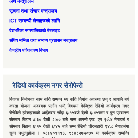
अर्थ मन्त्रालय
सूचना तथा संचार मन्त्रालय
ICT सम्बन्धी लेखहरुको लागि
देशभरिका नगरपालिकाको वेबसाइट
संघिय मामिला तथा सामान्‍य प्रशासन मन्त्रालय
केन्द्रीय पञ्जिकरण विभाग
रेडियो कार्यक्रम नगर सेरोफेरो
विकास निर्माणका काम कति सम्पन्न भए कति निर्माण अवस्था छन् र आगामि बर्ष
कस्ता योजना आवश्यक पर्लान भन्ने् बिषयमा केन्द्रित रेडियो कार्यक्रम नगर
सेरोफेरो हरेकहप्ताको आईतबार साँझ ६ः१५बजे देखी ६ः४५सम्म र पुन प्रशारण
सोमबार बिहान ७ः३० देखी ८ः०० बजे सम्म आफ्नो एफ. एम ९०ं.४ मेगाहर्ज र
सोमबार बिहान ६ः१५ देखी ६ः४५ बजे सम्म रेडियो चौरजहारी ९४.८ मेगाहर्जमा
सुन्न नभुल्नुहोला । ०८८४०१११३, ९८४८२७५०७५ मा कार्यक्रम सम्बन्धि