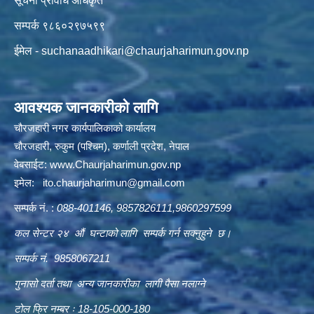
सूचना प्रविधि अधिकृत
सम्पर्क ९८६०२९७५९९
ईमेल -
suchanaadhikari@chaurjaharimun.gov.np
आवश्यक जानकारीको लागि
चौरजहारी नगर कार्यपालिकाको कार्यालय
चौरजहारी, रुकुम (पश्चिम), कर्णाली प्रदेश, नेपाल
वेबसाईट:
www.Chaurjaharimun.gov.np
इमेल:
ito.chaurjaharimun@
gmail.com
सम्पर्क नं. :
088-401146, 9857826111,9860297599
कल सेन्टर २४ औं घन्टाको लागि सम्पर्क गर्न सक्नुहुने छ।
सम्पर्क नं. 9858067211
गुनासो दर्ता तथा अन्य जानकारीका लागी पैसा नलाग्ने
टोल फ्रि नम्बर ः 18-105-000-180