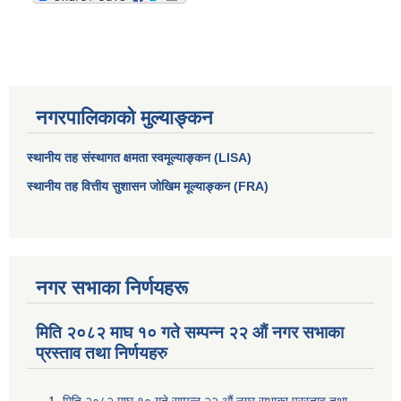
नगरपालिकाको मुल्याङ्कन
स्थानीय तह संस्थागत क्षमता स्वमूल्याङ्कन (LISA)
स्थानीय तह वित्तीय सुशासन जोखिम मूल्याङ्कन (FRA)
आधारभूत तथा माध्यमिक तहका प्रधानध्यापकसँग चौरजहारी नगरपालिकाले गरेको कार्य सम्पादन करार सम्झौता ।
नगर सभाका निर्णयहरू
सामाजिक सुरक्षा भत्ता नाम दर्ता र नाम नवीकरणका लागि दिईने निवेदनको ढांचा
मिति २०८२ माघ १० गते सम्पन्न २२ औं नगर सभाका
प्रस्ताव तथा निर्णयहरु
प्रकोप ब्यबस्थापन कोषमा सहयोग गर्ने संघ सस्था तथा व्यक्तिहरुको एकिकृत बिवरण
मिति २०८२ माघ १० गते सम्पन्न २२ औं नगर सभाका प्रस्ताव तथा