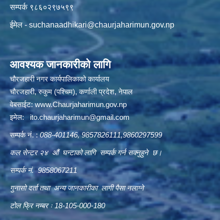
सम्पर्क ९८६०२९७५९९
ईमेल -
suchanaadhikari@chaurjaharimun.gov.np
आवश्यक जानकारीको लागि
चौरजहारी नगर कार्यपालिकाको कार्यालय
चौरजहारी, रुकुम (पश्चिम), कर्णाली प्रदेश, नेपाल
वेबसाईट:
www.Chaurjaharimun.gov.np
इमेल:
ito.chaurjaharimun@
gmail.com
सम्पर्क नं. :
088-401146, 9857826111,9860297599
कल सेन्टर २४ औं घन्टाको लागि सम्पर्क गर्न सक्नुहुने छ।
सम्पर्क नं. 9858067211
गुनासो दर्ता तथा अन्य जानकारीका लागी पैसा नलाग्ने
टोल फ्रि नम्बर ः 18-105-000-180