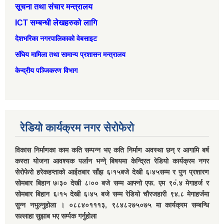
सूचना तथा संचार मन्त्रालय
ICT सम्बन्धी लेखहरुको लागि
देशभरिका नगरपालिकाको वेबसाइट
संघिय मामिला तथा सामान्‍य प्रशासन मन्त्रालय
केन्द्रीय पञ्जिकरण विभाग
रेडियो कार्यक्रम नगर सेरोफेरो
विकास निर्माणका काम कति सम्पन्न भए कति निर्माण अवस्था छन् र आगामि बर्ष
कस्ता योजना आवश्यक पर्लान भन्ने् बिषयमा केन्द्रित रेडियो कार्यक्रम नगर
सेरोफेरो हरेकहप्ताको आईतबार साँझ ६ः१५बजे देखी ६ः४५सम्म र पुन प्रशारण
सोमबार बिहान ७ः३० देखी ८ः०० बजे सम्म आफ्नो एफ. एम ९०ं.४ मेगाहर्ज र
सोमबार बिहान ६ः१५ देखी ६ः४५ बजे सम्म रेडियो चौरजहारी ९४.८ मेगाहर्जमा
सुन्न नभुल्नुहोला । ०८८४०१११३, ९८४८२७५०७५ मा कार्यक्रम सम्बन्धि
सल्लाहा सुझाब भए सर्म्पक गर्नुहोला