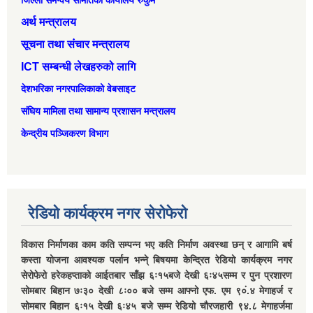
अर्थ मन्त्रालय
सूचना तथा संचार मन्त्रालय
ICT सम्बन्धी लेखहरुको लागि
देशभरिका नगरपालिकाको वेबसाइट
संघिय मामिला तथा सामान्‍य प्रशासन मन्त्रालय
केन्द्रीय पञ्जिकरण विभाग
रेडियो कार्यक्रम नगर सेरोफेरो
विकास निर्माणका काम कति सम्पन्न भए कति निर्माण अवस्था छन् र आगामि बर्ष
कस्ता योजना आवश्यक पर्लान भन्ने् बिषयमा केन्द्रित रेडियो कार्यक्रम नगर
सेरोफेरो हरेकहप्ताको आईतबार साँझ ६ः१५बजे देखी ६ः४५सम्म र पुन प्रशारण
सोमबार बिहान ७ः३० देखी ८ः०० बजे सम्म आफ्नो एफ. एम ९०ं.४ मेगाहर्ज र
सोमबार बिहान ६ः१५ देखी ६ः४५ बजे सम्म रेडियो चौरजहारी ९४.८ मेगाहर्जमा