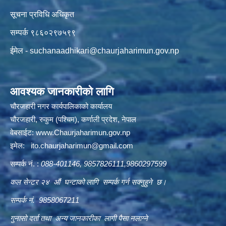
सूचना प्रविधि अधिकृत
सम्पर्क ९८६०२९७५९९
ईमेल -
suchanaadhikari@chaurjaharimun.gov.np
आवश्यक जानकारीको लागि
चौरजहारी नगर कार्यपालिकाको कार्यालय
चौरजहारी, रुकुम (पश्चिम), कर्णाली प्रदेश, नेपाल
वेबसाईट:
www.Chaurjaharimun.gov.np
इमेल:
ito.chaurjaharimun@
gmail.com
सम्पर्क नं. :
088-401146, 9857826111,9860297599
कल सेन्टर २४ औं घन्टाको लागि सम्पर्क गर्न सक्नुहुने छ।
सम्पर्क नं. 9858067211
गुनासो दर्ता तथा अन्य जानकारीका लागी पैसा नलाग्ने