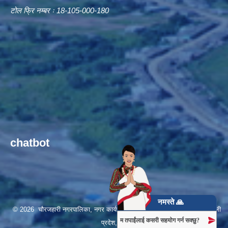
टोल फ्रि नम्बर ः 18-105-000-180
chatbot
नमस्ते 🙏
© 2026 चौरजहारी नगरपालिका, नगर कार्यपालिकाको कार्यालय, रुकुम (पश्चिम), कर्णाली
म तपाईंलाई कसरी सहयोग गर्न सक्छु?
प्रदेश, नेपाल