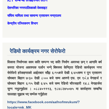
ICT सम्बन्धी लेखहरुको लागि
देशभरिका नगरपालिकाको वेबसाइट
संघिय मामिला तथा सामान्‍य प्रशासन मन्त्रालय
केन्द्रीय पञ्जिकरण विभाग
रेडियो कार्यक्रम नगर सेरोफेरो
विकास निर्माणका काम कति सम्पन्न भए कति निर्माण अवस्था छन् र आगामि बर्ष
कस्ता योजना आवश्यक पर्लान भन्ने् बिषयमा केन्द्रित रेडियो कार्यक्रम नगर
सेरोफेरो हरेकहप्ताको आईतबार साँझ ६ः१५बजे देखी ६ः४५सम्म र पुन प्रशारण
सोमबार बिहान ७ः३० देखी ८ः०० बजे सम्म आफ्नो एफ. एम ९०ं.४ मेगाहर्ज र
सोमबार बिहान ६ः१५ देखी ६ः४५ बजे सम्म रेडियो चौरजहारी ९४.८ मेगाहर्जमा
सुन्न नभुल्नुहोला । ०८८४०१११३, ९८४८२७५०७५ मा कार्यक्रम सम्बन्धि
सल्लाहा सुझाब भए सर्म्पक गर्नुहोला
https://www.facebook.com/aafnofmrukum/?
locale=mk_MK