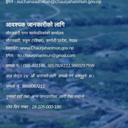
ईमेल -
suchanaadhikari@chaurjaharimun.gov.np
आवश्यक जानकारीको लागि
चौरजहारी नगर कार्यपालिकाको कार्यालय
चौरजहारी, रुकुम (पश्चिम), कर्णाली प्रदेश, नेपाल
वेबसाईट:
www.Chaurjaharimun.gov.np
इमेल:
ito.chaurjaharimun@
gmail.com
सम्पर्क नं. :
088-401146, 9857826111,9860297599
कल सेन्टर २४ औं घन्टाको लागि सम्पर्क गर्न सक्नुहुने छ।
सम्पर्क नं. 9858067211
गुनासो दर्ता तथा अन्य जानकारीका लागी पैसा नलाग्ने
टोल फ्रि नम्बर ः 18-105-000-180