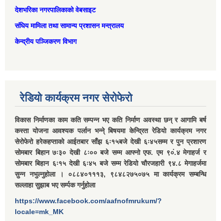
देशभरिका नगरपालिकाको वेबसाइट
संघिय मामिला तथा सामान्‍य प्रशासन मन्त्रालय
केन्द्रीय पञ्जिकरण विभाग
रेडियो कार्यक्रम नगर सेरोफेरो
विकास निर्माणका काम कति सम्पन्न भए कति निर्माण अवस्था छन् र आगामि बर्ष
कस्ता योजना आवश्यक पर्लान भन्ने् बिषयमा केन्द्रित रेडियो कार्यक्रम नगर
सेरोफेरो हरेकहप्ताको आईतबार साँझ ६ः१५बजे देखी ६ः४५सम्म र पुन प्रशारण
सोमबार बिहान ७ः३० देखी ८ः०० बजे सम्म आफ्नो एफ. एम ९०ं.४ मेगाहर्ज र
सोमबार बिहान ६ः१५ देखी ६ः४५ बजे सम्म रेडियो चौरजहारी ९४.८ मेगाहर्जमा
सुन्न नभुल्नुहोला । ०८८४०१११३, ९८४८२७५०७५ मा कार्यक्रम सम्बन्धि
सल्लाहा सुझाब भए सर्म्पक गर्नुहोला
https://www.facebook.com/aafnofmrukum/?
locale=mk_MK