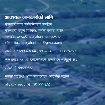
आवश्यक जानकारीको लागि
चौरजहारी नगर कार्यपालिकाको कार्यालय
चौरजहारी, रुकुम (पश्चिम), कर्णाली प्रदेश, नेपाल
वेबसाईट:
www.Chaurjaharimun.gov.np
इमेल:
ito.chaurjaharimun@
gmail.com
सम्पर्क नं. :
088-401146, 9857826111,9860297599
कल सेन्टर २४ औं घन्टाको लागि सम्पर्क गर्न सक्नुहुने छ।
सम्पर्क नं. 9858067211
गुनासो दर्ता तथा अन्य जानकारीका लागी पैसा नलाग्ने
टोल फ्रि नम्बर ः 18-105-000-180