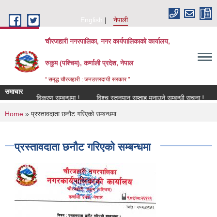
Skip to main content
English
नेपाली
चौरजहारी नगरपालिका, नगर कार्यपालिकाको कार्यालय,
रुकुम (पश्चिम), कर्णाली प्रदेश, नेपाल
“ समृद्ध चौरजहारी : जनउत्तरदायी सरकार "
समाचार
नविकरण सम्बन्धमा !
विश्च स्तनपान सप्ताह मनाउने सम्बन्धी सूचना !
कार्य
You are here
Home
» प्रस्तावदाता छनौट गरिएको सम्बन्धमा
प्रस्तावदाता छनौट गरिएको सम्बन्धमा