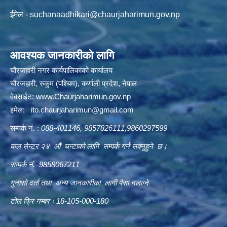
ईमेल -
suchanaadhikari@chaurjaharimun.gov.np
आवश्यक जानकारीको लागि
चौरजहारी नगर कार्यपालिकाको कार्यालय
चौरजहारी, रुकुम (पश्चिम), कर्णाली प्रदेश, नेपाल
वेबसाईट:
www.Chaurjaharimun.gov.np
इमेल:
ito.chaurjaharimun@
gmail.com
सम्पर्क नं. :
088-401146, 9857826111,9860297599
कल सेन्टर २४ औं घन्टाको लागि सम्पर्क गर्न सक्नुहुने छ।
सम्पर्क नं. 9858067211
गुनासो दर्ता तथा अन्य जानकारीका लागी पैसा नलाग्ने
टोल फ्रि नम्बर ः 18-105-000-180