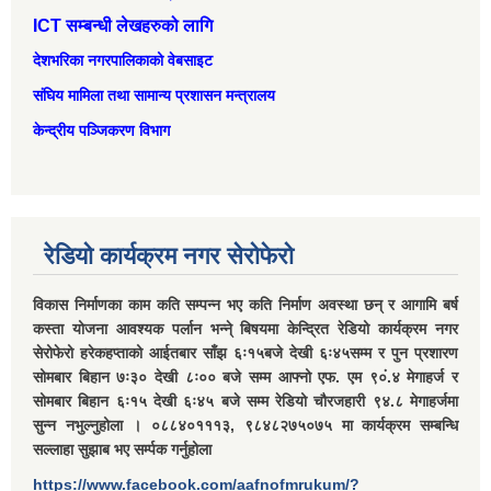
ICT सम्बन्धी लेखहरुको लागि
देशभरिका नगरपालिकाको वेबसाइट
संघिय मामिला तथा सामान्‍य प्रशासन मन्त्रालय
केन्द्रीय पञ्जिकरण विभाग
रेडियो कार्यक्रम नगर सेरोफेरो
विकास निर्माणका काम कति सम्पन्न भए कति निर्माण अवस्था छन् र आगामि बर्ष
कस्ता योजना आवश्यक पर्लान भन्ने् बिषयमा केन्द्रित रेडियो कार्यक्रम नगर
सेरोफेरो हरेकहप्ताको आईतबार साँझ ६ः१५बजे देखी ६ः४५सम्म र पुन प्रशारण
सोमबार बिहान ७ः३० देखी ८ः०० बजे सम्म आफ्नो एफ. एम ९०ं.४ मेगाहर्ज र
सोमबार बिहान ६ः१५ देखी ६ः४५ बजे सम्म रेडियो चौरजहारी ९४.८ मेगाहर्जमा
सुन्न नभुल्नुहोला । ०८८४०१११३, ९८४८२७५०७५ मा कार्यक्रम सम्बन्धि
सल्लाहा सुझाब भए सर्म्पक गर्नुहोला
https://www.facebook.com/aafnofmrukum/?