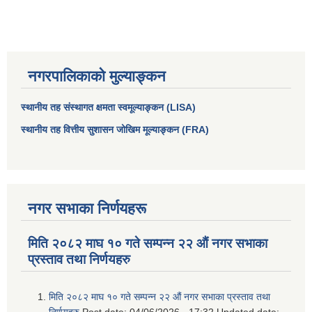
नगरपालिकाको मुल्याङ्कन
स्थानीय तह संस्थागत क्षमता स्वमूल्याङ्कन (LISA)
स्थानीय तह वित्तीय सुशासन जोखिम मूल्याङ्कन (FRA)
आधारभूत तथा माध्यमिक तहका प्रधानध्यापकसँग चौरजहारी नगरपालिकाले गरेको कार्य सम्पादन करार सम्झौता ।
नगर सभाका निर्णयहरू
सामाजिक सुरक्षा भत्ता नाम दर्ता र नाम नवीकरणका लागि दिईने निवेदनको ढांचा
मिति २०८२ माघ १० गते सम्पन्न २२ औं नगर सभाका
प्रस्ताव तथा निर्णयहरु
प्रकोप ब्यबस्थापन कोषमा सहयोग गर्ने संघ सस्था तथा व्यक्तिहरुको एकिकृत बिवरण
मिति २०८२ माघ १० गते सम्पन्न २२ औं नगर सभाका प्रस्ताव तथा
निर्णयहरु
Post date:
04/06/2026 - 17:32
Updated date: