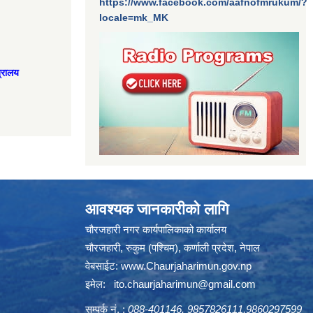
https://www.facebook.com/aafnofmrukum/?
locale=mk_MK
त्रालय
आवश्यक जानकारीको लागि
चौरजहारी नगर कार्यपालिकाको कार्यालय
चौरजहारी, रुकुम (पश्चिम), कर्णाली प्रदेश, नेपाल
वेबसाईट:
www.Chaurjaharimun.gov.np
इमेल:
ito.chaurjaharimun@
gmail.com
सम्पर्क नं. :
088-401146, 9857826111,9860297599