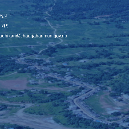
िकृत
७५९९
adhikari@chaurjaharimun.gov.np