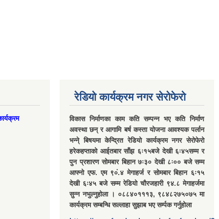
रेडियो कार्यक्रम नगर सेरोफेरो
ार्यक्रम
विकास निर्माणका काम कति सम्पन्न भए कति निर्माण
अवस्था छन् र आगामि बर्ष कस्ता योजना आवश्यक पर्लान
भन्ने् बिषयमा केन्द्रित रेडियो कार्यक्रम नगर सेरोफेरो
हरेकहप्ताको आईतबार साँझ ६ः१५बजे देखी ६ः४५सम्म र
पुन प्रशारण सोमबार बिहान ७ः३० देखी ८ः०० बजे सम्म
आफ्नो एफ. एम ९०ं.४ मेगाहर्ज र सोमबार बिहान ६ः१५
देखी ६ः४५ बजे सम्म रेडियो चौरजहारी ९४.८ मेगाहर्जमा
सुन्न नभुल्नुहोला । ०८८४०१११३, ९८४८२७५०७५ मा
कार्यक्रम सम्बन्धि सल्लाहा सुझाब भए सर्म्पक गर्नुहोला