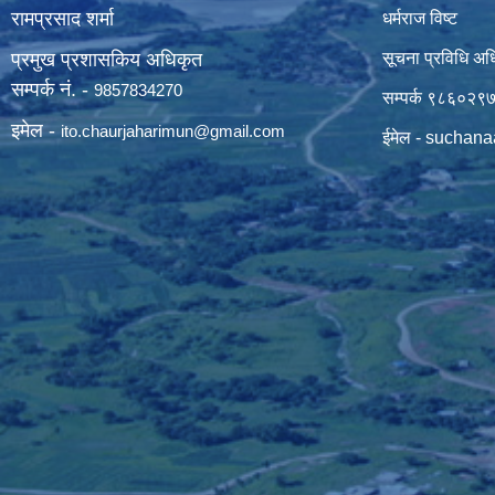
रामप्रसाद शर्मा
धर्मराज विष्ट
प्रमुख प्रशासकिय अधिकृत
सूचना प्रविधि अध
सम्पर्क नं. -
9857834270
सम्पर्क ९८६०२९
इमेल -
ito.chaurjaharimun@
gmail.com
ईमेल -
suchana