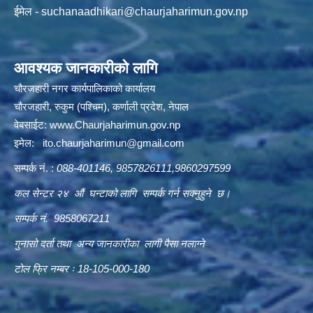
ईमेल -
suchanaadhikari@chaurjaharimun.gov.np
आवश्यक जानकारीको लागि
चौरजहारी नगर कार्यपालिकाको कार्यालय
चौरजहारी, रुकुम (पश्चिम), कर्णाली प्रदेश, नेपाल
वेबसाईट:
www.Chaurjaharimun.gov.np
इमेल:
ito.chaurjaharimun@
gmail.com
सम्पर्क नं. :
088-401146, 9857826111,9860297599
कल सेन्टर २४ औं घन्टाको लागि सम्पर्क गर्न सक्नुहुने छ।
सम्पर्क नं. 9858067211
गुनासो दर्ता तथा अन्य जानकारीका लागी पैसा नलाग्ने
टोल फ्रि नम्बर ः 18-105-000-180