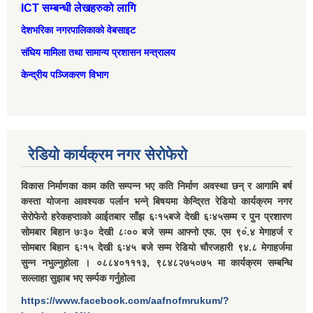
ICT सम्बन्धी लेखहरुको लागि
देशभरिका नगरपालिकाको वेबसाइट
संघिय मामिला तथा सामान्‍य प्रशासन मन्त्रालय
केन्द्रीय पञ्जिकरण विभाग
रेडियो कार्यक्रम नगर सेरोफेरो
विकास निर्माणका काम कति सम्पन्न भए कति निर्माण अवस्था छन् र आगामि बर्ष
कस्ता योजना आवश्यक पर्लान भन्ने् बिषयमा केन्द्रित रेडियो कार्यक्रम नगर
सेरोफेरो हरेकहप्ताको आईतबार साँझ ६ः१५बजे देखी ६ः४५सम्म र पुन प्रशारण
सोमबार बिहान ७ः३० देखी ८ः०० बजे सम्म आफ्नो एफ. एम ९०ं.४ मेगाहर्ज र
सोमबार बिहान ६ः१५ देखी ६ः४५ बजे सम्म रेडियो चौरजहारी ९४.८ मेगाहर्जमा
सुन्न नभुल्नुहोला । ०८८४०१११३, ९८४८२७५०७५ मा कार्यक्रम सम्बन्धि
सल्लाहा सुझाब भए सर्म्पक गर्नुहोला
https://www.facebook.com/aafnofmrukum/?