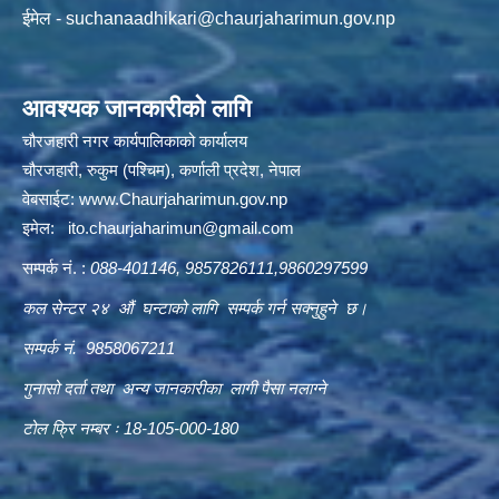
ईमेल -
suchanaadhikari@chaurjaharimun.gov.np
आवश्यक जानकारीको लागि
चौरजहारी नगर कार्यपालिकाको कार्यालय
चौरजहारी, रुकुम (पश्चिम), कर्णाली प्रदेश, नेपाल
वेबसाईट:
www.Chaurjaharimun.gov.np
इमेल:
ito.chaurjaharimun@
gmail.com
सम्पर्क नं. :
088-401146, 9857826111,9860297599
कल सेन्टर २४ औं घन्टाको लागि सम्पर्क गर्न सक्नुहुने छ।
सम्पर्क नं. 9858067211
गुनासो दर्ता तथा अन्य जानकारीका लागी पैसा नलाग्ने
टोल फ्रि नम्बर ः 18-105-000-180