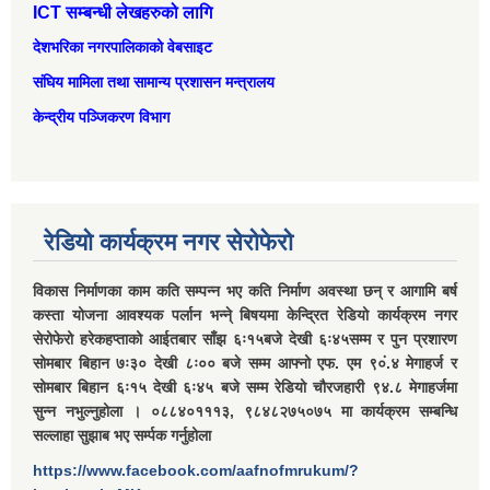
ICT सम्बन्धी लेखहरुको लागि
देशभरिका नगरपालिकाको वेबसाइट
संघिय मामिला तथा सामान्‍य प्रशासन मन्त्रालय
केन्द्रीय पञ्जिकरण विभाग
रेडियो कार्यक्रम नगर सेरोफेरो
विकास निर्माणका काम कति सम्पन्न भए कति निर्माण अवस्था छन् र आगामि बर्ष
कस्ता योजना आवश्यक पर्लान भन्ने् बिषयमा केन्द्रित रेडियो कार्यक्रम नगर
सेरोफेरो हरेकहप्ताको आईतबार साँझ ६ः१५बजे देखी ६ः४५सम्म र पुन प्रशारण
सोमबार बिहान ७ः३० देखी ८ः०० बजे सम्म आफ्नो एफ. एम ९०ं.४ मेगाहर्ज र
सोमबार बिहान ६ः१५ देखी ६ः४५ बजे सम्म रेडियो चौरजहारी ९४.८ मेगाहर्जमा
सुन्न नभुल्नुहोला । ०८८४०१११३, ९८४८२७५०७५ मा कार्यक्रम सम्बन्धि
सल्लाहा सुझाब भए सर्म्पक गर्नुहोला
https://www.facebook.com/aafnofmrukum/?