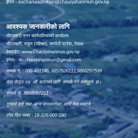
ईमेल -
suchanaadhikari@chaurjaharimun.gov.np
आवश्यक जानकारीको लागि
चौरजहारी नगर कार्यपालिकाको कार्यालय
चौरजहारी, रुकुम (पश्चिम), कर्णाली प्रदेश, नेपाल
वेबसाईट:
www.Chaurjaharimun.gov.np
इमेल:
ito.chaurjaharimun@
gmail.com
सम्पर्क नं. :
088-401146, 9857826111,9860297599
कल सेन्टर २४ औं घन्टाको लागि सम्पर्क गर्न सक्नुहुने छ।
सम्पर्क नं. 9858067211
गुनासो दर्ता तथा अन्य जानकारीका लागी पैसा नलाग्ने
टोल फ्रि नम्बर ः 18-105-000-180