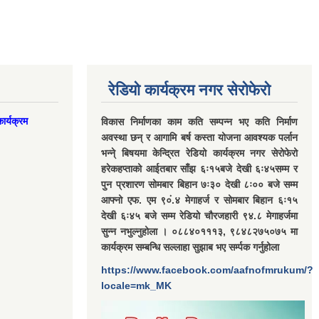
रेडियो कार्यक्रम नगर सेरोफेरो
ार्यक्रम
विकास निर्माणका काम कति सम्पन्न भए कति निर्माण
अवस्था छन् र आगामि बर्ष कस्ता योजना आवश्यक पर्लान
भन्ने् बिषयमा केन्द्रित रेडियो कार्यक्रम नगर सेरोफेरो
हरेकहप्ताको आईतबार साँझ ६ः१५बजे देखी ६ः४५सम्म र
पुन प्रशारण सोमबार बिहान ७ः३० देखी ८ः०० बजे सम्म
आफ्नो एफ. एम ९०ं.४ मेगाहर्ज र सोमबार बिहान ६ः१५
देखी ६ः४५ बजे सम्म रेडियो चौरजहारी ९४.८ मेगाहर्जमा
सुन्न नभुल्नुहोला । ०८८४०१११३, ९८४८२७५०७५ मा
कार्यक्रम सम्बन्धि सल्लाहा सुझाब भए सर्म्पक गर्नुहोला
https://www.facebook.com/aafnofmrukum/?
locale=mk_MK