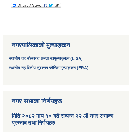
नगरपालिकाको मुल्याङ्कन
स्थानीय तह संस्थागत क्षमता स्वमूल्याङ्कन (LISA)
स्थानीय तह वित्तीय सुशासन जोखिम मूल्याङ्कन (FRA)
आधारभूत तथा माध्यमिक तहका प्रधानध्यापकसँग चौरजहारी नगरपालिकाले गरेको कार्य सम्पादन करार सम्झौता ।
सामाजिक सुरक्षा भत्ता नाम दर्ता र नाम नवीकरणका लागि दिईने निवेदनको ढांचा
नगर सभाका निर्णयहरू
मिति २०८२ माघ १० गते सम्पन्न २२ औं नगर सभाका
प्रकोप ब्यबस्थापन कोषमा सहयोग गर्ने संघ सस्था तथा व्यक्तिहरुको एकिकृत बिवरण
प्रस्ताव तथा निर्णयहरु