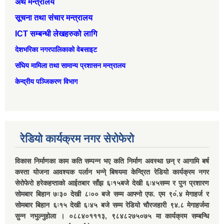
अर्थ मन्त्रालय
सूचना तथा संचार मन्त्रालय
ICT सम्बन्धी लेखहरुको लागि
देशभरिका नगरपालिकाको वेबसाइट
संघिय मामिला तथा सामान्‍य प्रशासन मन्त्रालय
केन्द्रीय पञ्जिकरण विभाग
रेडियो कार्यक्रम नगर सेरोफेरो
विकास निर्माणका काम कति सम्पन्न भए कति निर्माण अवस्था छन् र आगामि बर्ष
कस्ता योजना आवश्यक पर्लान भन्ने् बिषयमा केन्द्रित रेडियो कार्यक्रम नगर
सेरोफेरो हरेकहप्ताको आईतबार साँझ ६ः१५बजे देखी ६ः४५सम्म र पुन प्रशारण
सोमबार बिहान ७ः३० देखी ८ः०० बजे सम्म आफ्नो एफ. एम ९०ं.४ मेगाहर्ज र
सोमबार बिहान ६ः१५ देखी ६ः४५ बजे सम्म रेडियो चौरजहारी ९४.८ मेगाहर्जमा
सुन्न नभुल्नुहोला । ०८८४०१११३, ९८४८२७५०७५ मा कार्यक्रम सम्बन्धि