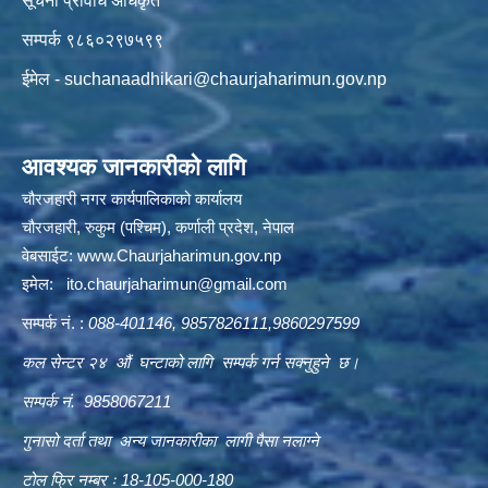
सूचना प्रविधि अधिकृत
सम्पर्क ९८६०२९७५९९
ईमेल -
suchanaadhikari@chaurjaharimun.gov.np
आवश्यक जानकारीको लागि
चौरजहारी नगर कार्यपालिकाको कार्यालय
चौरजहारी, रुकुम (पश्चिम), कर्णाली प्रदेश, नेपाल
वेबसाईट:
www.Chaurjaharimun.gov.np
इमेल:
ito.chaurjaharimun@
gmail.com
सम्पर्क नं. :
088-401146, 9857826111,9860297599
कल सेन्टर २४ औं घन्टाको लागि सम्पर्क गर्न सक्नुहुने छ।
सम्पर्क नं. 9858067211
गुनासो दर्ता तथा अन्य जानकारीका लागी पैसा नलाग्ने
टोल फ्रि नम्बर ः 18-105-000-180