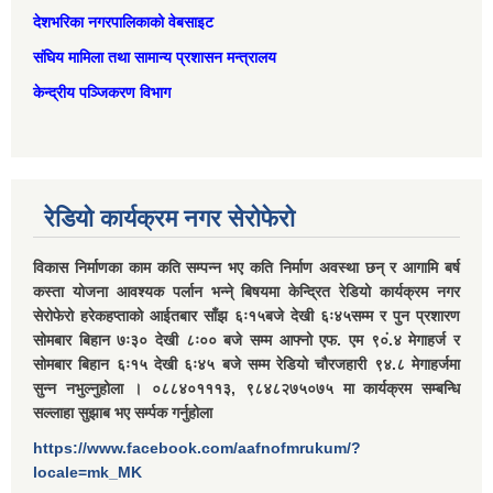
देशभरिका नगरपालिकाको वेबसाइट
संघिय मामिला तथा सामान्‍य प्रशासन मन्त्रालय
केन्द्रीय पञ्जिकरण विभाग
रेडियो कार्यक्रम नगर सेरोफेरो
विकास निर्माणका काम कति सम्पन्न भए कति निर्माण अवस्था छन् र आगामि बर्ष
कस्ता योजना आवश्यक पर्लान भन्ने् बिषयमा केन्द्रित रेडियो कार्यक्रम नगर
सेरोफेरो हरेकहप्ताको आईतबार साँझ ६ः१५बजे देखी ६ः४५सम्म र पुन प्रशारण
सोमबार बिहान ७ः३० देखी ८ः०० बजे सम्म आफ्नो एफ. एम ९०ं.४ मेगाहर्ज र
सोमबार बिहान ६ः१५ देखी ६ः४५ बजे सम्म रेडियो चौरजहारी ९४.८ मेगाहर्जमा
सुन्न नभुल्नुहोला । ०८८४०१११३, ९८४८२७५०७५ मा कार्यक्रम सम्बन्धि
सल्लाहा सुझाब भए सर्म्पक गर्नुहोला
https://www.facebook.com/aafnofmrukum/?
locale=mk_MK