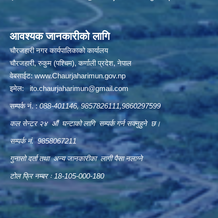
आवश्यक जानकारीको लागि
चौरजहारी नगर कार्यपालिकाको कार्यालय
चौरजहारी, रुकुम (पश्चिम), कर्णाली प्रदेश, नेपाल
वेबसाईट:
www.Chaurjaharimun.gov.np
इमेल:
ito.chaurjaharimun@
gmail.com
सम्पर्क नं. :
088-401146, 9857826111,9860297599
कल सेन्टर २४ औं घन्टाको लागि सम्पर्क गर्न सक्नुहुने छ।
सम्पर्क नं. 9858067211
गुनासो दर्ता तथा अन्य जानकारीका लागी पैसा नलाग्ने
टोल फ्रि नम्बर ः 18-105-000-180