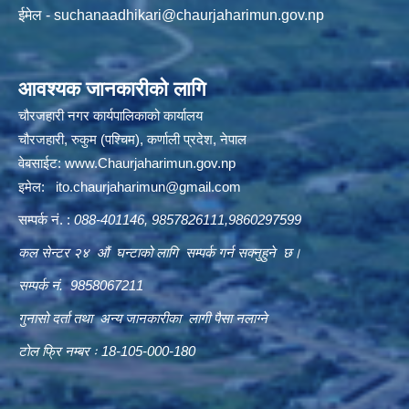
ईमेल -
suchanaadhikari@chaurjaharimun.gov.np
आवश्यक जानकारीको लागि
चौरजहारी नगर कार्यपालिकाको कार्यालय
चौरजहारी, रुकुम (पश्चिम), कर्णाली प्रदेश, नेपाल
वेबसाईट:
www.Chaurjaharimun.gov.np
इमेल:
ito.chaurjaharimun@
gmail.com
सम्पर्क नं. :
088-401146, 9857826111,9860297599
कल सेन्टर २४ औं घन्टाको लागि सम्पर्क गर्न सक्नुहुने छ।
सम्पर्क नं. 9858067211
गुनासो दर्ता तथा अन्य जानकारीका लागी पैसा नलाग्ने
टोल फ्रि नम्बर ः 18-105-000-180