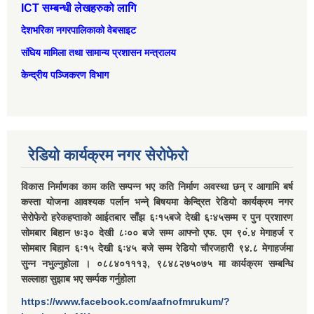
ICT सम्बन्धी लेखहरुको लागि
देशभरिका नगरपालिकाको वेबसाइट
संघिय मामिला तथा सामान्‍य प्रशासन मन्त्रालय
केन्द्रीय पञ्जिकरण विभाग
रेडियो कार्यक्रम नगर सेरोफेरो
विकास निर्माणका काम कति सम्पन्न भए कति निर्माण अवस्था छन् र आगामि बर्ष
कस्ता योजना आवश्यक पर्लान भन्ने् बिषयमा केन्द्रित रेडियो कार्यक्रम नगर
सेरोफेरो हरेकहप्ताको आईतबार साँझ ६ः१५बजे देखी ६ः४५सम्म र पुन प्रशारण
सोमबार बिहान ७ः३० देखी ८ः०० बजे सम्म आफ्नो एफ. एम ९०ं.४ मेगाहर्ज र
सोमबार बिहान ६ः१५ देखी ६ः४५ बजे सम्म रेडियो चौरजहारी ९४.८ मेगाहर्जमा
सुन्न नभुल्नुहोला । ०८८४०१११३, ९८४८२७५०७५ मा कार्यक्रम सम्बन्धि
सल्लाहा सुझाब भए सर्म्पक गर्नुहोला
https://www.facebook.com/aafnofmrukum/?