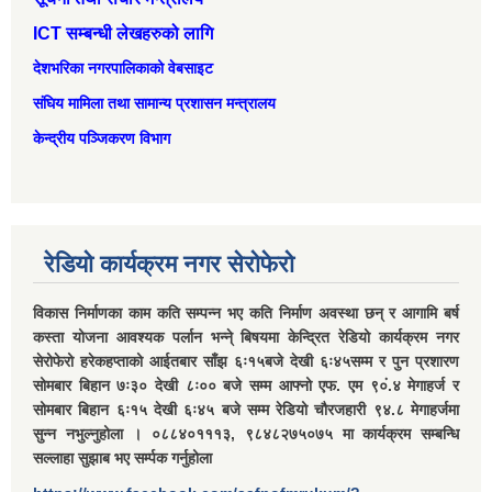
ICT सम्बन्धी लेखहरुको लागि
देशभरिका नगरपालिकाको वेबसाइट
संघिय मामिला तथा सामान्‍य प्रशासन मन्त्रालय
केन्द्रीय पञ्जिकरण विभाग
रेडियो कार्यक्रम नगर सेरोफेरो
विकास निर्माणका काम कति सम्पन्न भए कति निर्माण अवस्था छन् र आगामि बर्ष
कस्ता योजना आवश्यक पर्लान भन्ने् बिषयमा केन्द्रित रेडियो कार्यक्रम नगर
सेरोफेरो हरेकहप्ताको आईतबार साँझ ६ः१५बजे देखी ६ः४५सम्म र पुन प्रशारण
सोमबार बिहान ७ः३० देखी ८ः०० बजे सम्म आफ्नो एफ. एम ९०ं.४ मेगाहर्ज र
सोमबार बिहान ६ः१५ देखी ६ः४५ बजे सम्म रेडियो चौरजहारी ९४.८ मेगाहर्जमा
सुन्न नभुल्नुहोला । ०८८४०१११३, ९८४८२७५०७५ मा कार्यक्रम सम्बन्धि
सल्लाहा सुझाब भए सर्म्पक गर्नुहोला