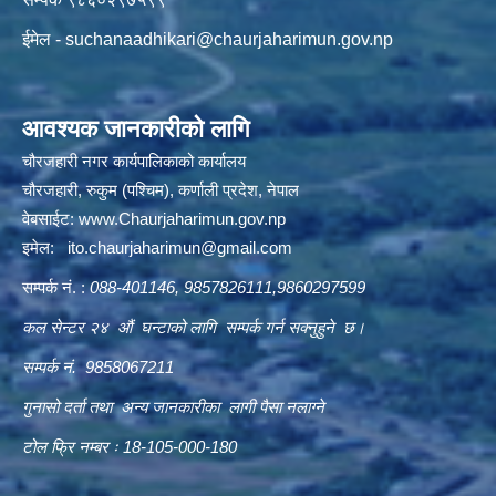
ईमेल -
suchanaadhikari@chaurjaharimun.gov.np
आवश्यक जानकारीको लागि
चौरजहारी नगर कार्यपालिकाको कार्यालय
चौरजहारी, रुकुम (पश्चिम), कर्णाली प्रदेश, नेपाल
वेबसाईट:
www.Chaurjaharimun.gov.np
इमेल:
ito.chaurjaharimun@
gmail.com
सम्पर्क नं. :
088-401146, 9857826111,9860297599
कल सेन्टर २४ औं घन्टाको लागि सम्पर्क गर्न सक्नुहुने छ।
सम्पर्क नं. 9858067211
गुनासो दर्ता तथा अन्य जानकारीका लागी पैसा नलाग्ने
टोल फ्रि नम्बर ः 18-105-000-180