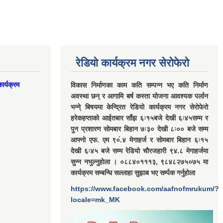
रेडियो कार्यक्रम नगर सेरोफेरो
ार्यक्रम
विकास निर्माणका काम कति सम्पन्न भए कति निर्माण
अवस्था छन् र आगामि बर्ष कस्ता योजना आवश्यक पर्लान
भन्ने् बिषयमा केन्द्रित रेडियो कार्यक्रम नगर सेरोफेरो
हरेकहप्ताको आईतबार साँझ ६ः१५बजे देखी ६ः४५सम्म र
पुन प्रशारण सोमबार बिहान ७ः३० देखी ८ः०० बजे सम्म
आफ्नो एफ. एम ९०ं.४ मेगाहर्ज र सोमबार बिहान ६ः१५
देखी ६ः४५ बजे सम्म रेडियो चौरजहारी ९४.८ मेगाहर्जमा
सुन्न नभुल्नुहोला । ०८८४०१११३, ९८४८२७५०७५ मा
कार्यक्रम सम्बन्धि सल्लाहा सुझाब भए सर्म्पक गर्नुहोला
https://www.facebook.com/aafnofmrukum/?
locale=mk_MK