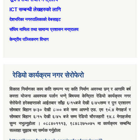
ICT सम्बन्धी लेखहरुको लागि
देशभरिका नगरपालिकाको वेबसाइट
संघिय मामिला तथा सामान्‍य प्रशासन मन्त्रालय
केन्द्रीय पञ्जिकरण विभाग
रेडियो कार्यक्रम नगर सेरोफेरो
विकास निर्माणका काम कति सम्पन्न भए कति निर्माण अवस्था छन् र आगामि बर्ष
कस्ता योजना आवश्यक पर्लान भन्ने् बिषयमा केन्द्रित रेडियो कार्यक्रम नगर
सेरोफेरो हरेकहप्ताको आईतबार साँझ ६ः१५बजे देखी ६ः४५सम्म र पुन प्रशारण
सोमबार बिहान ७ः३० देखी ८ः०० बजे सम्म आफ्नो एफ. एम ९०ं.४ मेगाहर्ज र
सोमबार बिहान ६ः१५ देखी ६ः४५ बजे सम्म रेडियो चौरजहारी ९४.८ मेगाहर्जमा
सुन्न नभुल्नुहोला । ०८८४०१११३, ९८४८२७५०७५ मा कार्यक्रम सम्बन्धि
सल्लाहा सुझाब भए सर्म्पक गर्नुहोला