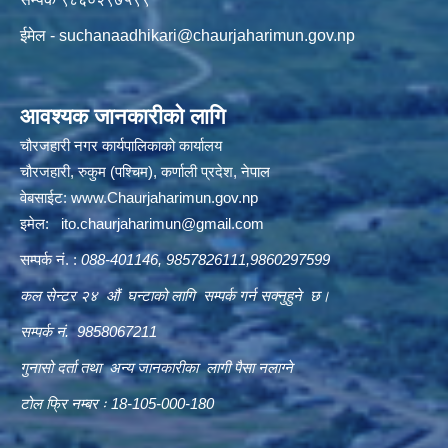
ईमेल -
suchanaadhikari@chaurjaharimun.gov.np
आवश्यक जानकारीको लागि
चौरजहारी नगर कार्यपालिकाको कार्यालय
चौरजहारी, रुकुम (पश्चिम), कर्णाली प्रदेश, नेपाल
वेबसाईट:
www.Chaurjaharimun.gov.np
इमेल:
ito.chaurjaharimun@
gmail.com
सम्पर्क नं. :
088-401146, 9857826111,9860297599
कल सेन्टर २४ औं घन्टाको लागि सम्पर्क गर्न सक्नुहुने छ।
सम्पर्क नं. 9858067211
गुनासो दर्ता तथा अन्य जानकारीका लागी पैसा नलाग्ने
टोल फ्रि नम्बर ः 18-105-000-180