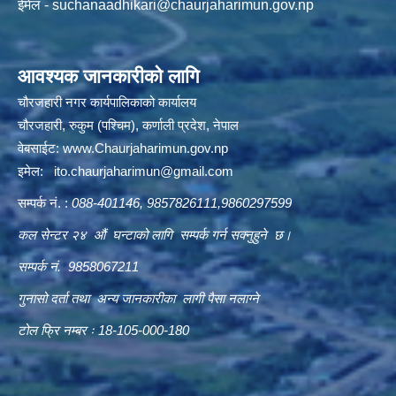
ईमेल -
suchanaadhikari@chaurjaharimun.gov.np
आवश्यक जानकारीको लागि
चौरजहारी नगर कार्यपालिकाको कार्यालय
चौरजहारी, रुकुम (पश्चिम), कर्णाली प्रदेश, नेपाल
वेबसाईट:
www.Chaurjaharimun.gov.np
इमेल:
ito.chaurjaharimun@
gmail.com
सम्पर्क नं. :
088-401146, 9857826111,9860297599
कल सेन्टर २४ औं घन्टाको लागि सम्पर्क गर्न सक्नुहुने छ।
सम्पर्क नं. 9858067211
गुनासो दर्ता तथा अन्य जानकारीका लागी पैसा नलाग्ने
टोल फ्रि नम्बर ः 18-105-000-180