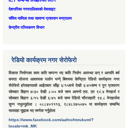
ICT सम्बन्धी लेखहरुको लागि
देशभरिका नगरपालिकाको वेबसाइट
संघिय मामिला तथा सामान्‍य प्रशासन मन्त्रालय
केन्द्रीय पञ्जिकरण विभाग
रेडियो कार्यक्रम नगर सेरोफेरो
विकास निर्माणका काम कति सम्पन्न भए कति निर्माण अवस्था छन् र आगामि बर्ष
कस्ता योजना आवश्यक पर्लान भन्ने् बिषयमा केन्द्रित रेडियो कार्यक्रम नगर
सेरोफेरो हरेकहप्ताको आईतबार साँझ ६ः१५बजे देखी ६ः४५सम्म र पुन प्रशारण
सोमबार बिहान ७ः३० देखी ८ः०० बजे सम्म आफ्नो एफ. एम ९०ं.४ मेगाहर्ज र
सोमबार बिहान ६ः१५ देखी ६ः४५ बजे सम्म रेडियो चौरजहारी ९४.८ मेगाहर्जमा
सुन्न नभुल्नुहोला । ०८८४०१११३, ९८४८२७५०७५ मा कार्यक्रम सम्बन्धि
सल्लाहा सुझाब भए सर्म्पक गर्नुहोला
https://www.facebook.com/aafnofmrukum/?
locale=mk_MK