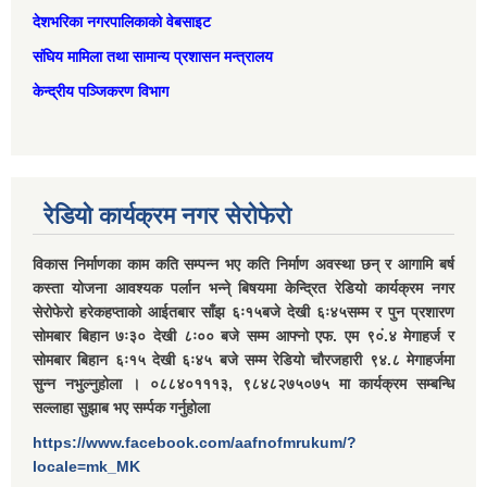
देशभरिका नगरपालिकाको वेबसाइट
संघिय मामिला तथा सामान्‍य प्रशासन मन्त्रालय
केन्द्रीय पञ्जिकरण विभाग
रेडियो कार्यक्रम नगर सेरोफेरो
विकास निर्माणका काम कति सम्पन्न भए कति निर्माण अवस्था छन् र आगामि बर्ष
कस्ता योजना आवश्यक पर्लान भन्ने् बिषयमा केन्द्रित रेडियो कार्यक्रम नगर
सेरोफेरो हरेकहप्ताको आईतबार साँझ ६ः१५बजे देखी ६ः४५सम्म र पुन प्रशारण
सोमबार बिहान ७ः३० देखी ८ः०० बजे सम्म आफ्नो एफ. एम ९०ं.४ मेगाहर्ज र
सोमबार बिहान ६ः१५ देखी ६ः४५ बजे सम्म रेडियो चौरजहारी ९४.८ मेगाहर्जमा
सुन्न नभुल्नुहोला । ०८८४०१११३, ९८४८२७५०७५ मा कार्यक्रम सम्बन्धि
सल्लाहा सुझाब भए सर्म्पक गर्नुहोला
https://www.facebook.com/aafnofmrukum/?
locale=mk_MK