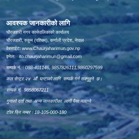
आवश्यक जानकारीको लागि
चौरजहारी नगर कार्यपालिकाको कार्यालय
चौरजहारी, रुकुम (पश्चिम), कर्णाली प्रदेश, नेपाल
वेबसाईट:
www.Chaurjaharimun.gov.np
इमेल:
ito.chaurjaharimun@
gmail.com
सम्पर्क नं. :
088-401146, 9857826111,9860297599
कल सेन्टर २४ औं घन्टाको लागि सम्पर्क गर्न सक्नुहुने छ।
सम्पर्क नं. 9858067211
गुनासो दर्ता तथा अन्य जानकारीका लागी पैसा नलाग्ने
टोल फ्रि नम्बर ः 18-105-000-180