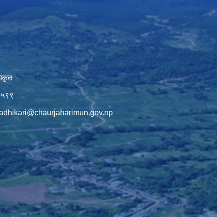
िकृत
७५९९
adhikari@chaurjaharimun.gov.np