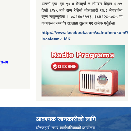
आफ्नो एफ. एम ९०ं.४ मेगाहर्ज र सोमबार बिहान ६ः१५
देखी ६ः४५ बजे सम्म रेडियो चौरजहारी ९४.८ मेगाहर्जमा
सुन्न नभुल्नुहोला । ०८८४०१११३, ९८४८२७५०७५ मा
कार्यक्रम सम्बन्धि सल्लाहा सुझाब भए सर्म्पक गर्नुहोला
https://www.facebook.com/aafnofmrukum/?
locale=mk_MK
त्रालय
आवश्यक जानकारीको लागि
चौरजहारी नगर कार्यपालिकाको कार्यालय