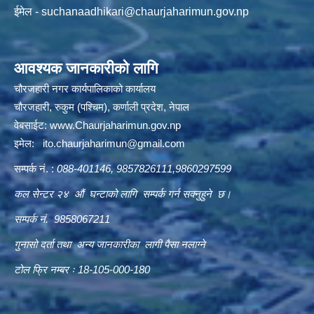
ईमेल -
suchanaadhikari@chaurjaharimun.gov.np
आवश्यक जानकारीको लागि
चौरजहारी नगर कार्यपालिकाको कार्यालय
चौरजहारी, रुकुम (पश्चिम), कर्णाली प्रदेश, नेपाल
वेबसाईट:
www.Chaurjaharimun.gov.np
इमेल:
ito.chaurjaharimun@
gmail.com
सम्पर्क नं. :
088-401146, 9857826111,9860297599
कल सेन्टर २४ औं घन्टाको लागि सम्पर्क गर्न सक्नुहुने छ।
सम्पर्क नं. 9858067211
गुनासो दर्ता तथा अन्य जानकारीका लागी पैसा नलाग्ने
टोल फ्रि नम्बर ः 18-105-000-180