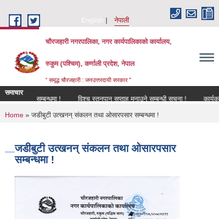
Skip to main content
English
नेपाली
चौरजहारी नगरपालिका, नगर कार्यपालिकाको कार्यालय,
रुकुम (पश्चिम), कर्णाली प्रदेश, नेपाल
“ समृद्ध चौरजहारी : जनउत्तरदायी सरकार "
समाचार
िकरण सम्बन्धमा !
विश्च स्तनपान सप्ताह मनाउने सम्बन्धी सूचना !
कार्यक्रममा उप
You are here
Home
» जडीबुटी उत्खनन् संकलन तथा ओसारपसार सम्बन्धमा !
जडीबुटी उत्खनन् संकलन तथा ओसारपसार
सम्बन्धमा !