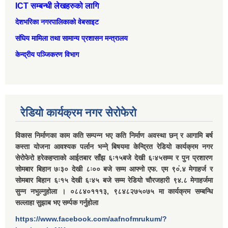
ICT सम्बन्धी लेखहरुको लागि
देशभरिका नगरपालिकाको वेबसाइट
संघिय मामिला तथा सामान्‍य प्रशासन मन्त्रालय
केन्द्रीय पञ्जिकरण विभाग
रेडियो कार्यक्रम नगर सेरोफेरो
विकास निर्माणका काम कति सम्पन्न भए कति निर्माण अवस्था छन् र आगामि बर्ष
कस्ता योजना आवश्यक पर्लान भन्ने् बिषयमा केन्द्रित रेडियो कार्यक्रम नगर
सेरोफेरो हरेकहप्ताको आईतबार साँझ ६ः१५बजे देखी ६ः४५सम्म र पुन प्रशारण
सोमबार बिहान ७ः३० देखी ८ः०० बजे सम्म आफ्नो एफ. एम ९०ं.४ मेगाहर्ज र
सोमबार बिहान ६ः१५ देखी ६ः४५ बजे सम्म रेडियो चौरजहारी ९४.८ मेगाहर्जमा
सुन्न नभुल्नुहोला । ०८८४०१११३, ९८४८२७५०७५ मा कार्यक्रम सम्बन्धि
सल्लाहा सुझाब भए सर्म्पक गर्नुहोला
https://www.facebook.com/aafnofmrukum/?