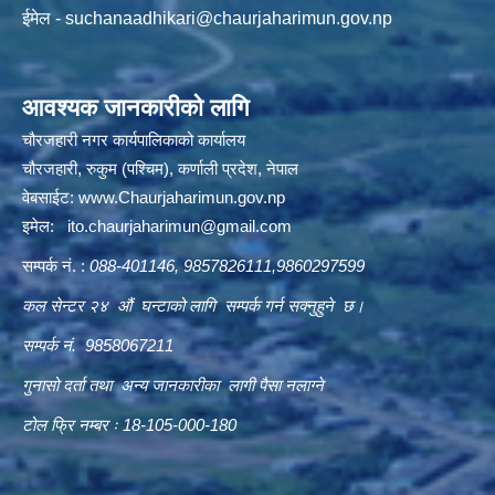
ईमेल -
suchanaadhikari@chaurjaharimun.gov.np
आवश्यक जानकारीको लागि
चौरजहारी नगर कार्यपालिकाको कार्यालय
चौरजहारी, रुकुम (पश्चिम), कर्णाली प्रदेश, नेपाल
वेबसाईट:
www.Chaurjaharimun.gov.np
इमेल:
ito.chaurjaharimun@
gmail.com
सम्पर्क नं. :
088-401146, 9857826111,9860297599
कल सेन्टर २४ औं घन्टाको लागि सम्पर्क गर्न सक्नुहुने छ।
सम्पर्क नं. 9858067211
गुनासो दर्ता तथा अन्य जानकारीका लागी पैसा नलाग्ने
टोल फ्रि नम्बर ः 18-105-000-180