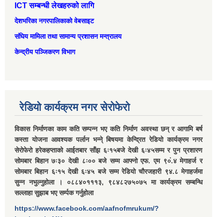
ICT सम्बन्धी लेखहरुको लागि
देशभरिका नगरपालिकाको वेबसाइट
संघिय मामिला तथा सामान्‍य प्रशासन मन्त्रालय
केन्द्रीय पञ्जिकरण विभाग
रेडियो कार्यक्रम नगर सेरोफेरो
विकास निर्माणका काम कति सम्पन्न भए कति निर्माण अवस्था छन् र आगामि बर्ष
कस्ता योजना आवश्यक पर्लान भन्ने् बिषयमा केन्द्रित रेडियो कार्यक्रम नगर
सेरोफेरो हरेकहप्ताको आईतबार साँझ ६ः१५बजे देखी ६ः४५सम्म र पुन प्रशारण
सोमबार बिहान ७ः३० देखी ८ः०० बजे सम्म आफ्नो एफ. एम ९०ं.४ मेगाहर्ज र
सोमबार बिहान ६ः१५ देखी ६ः४५ बजे सम्म रेडियो चौरजहारी ९४.८ मेगाहर्जमा
सुन्न नभुल्नुहोला । ०८८४०१११३, ९८४८२७५०७५ मा कार्यक्रम सम्बन्धि
सल्लाहा सुझाब भए सर्म्पक गर्नुहोला
https://www.facebook.com/aafnofmrukum/?